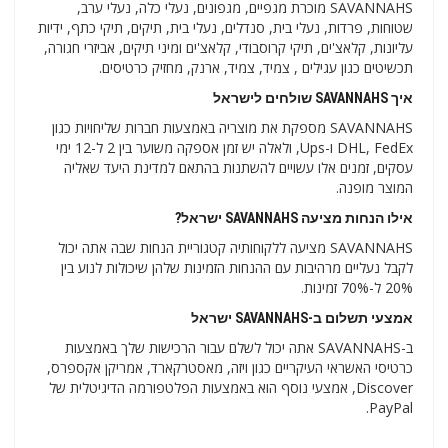
SAVANNAHS מוכרת מגפיים, מגפונים, נעלי כלה, נעלי ערב,
שטוחות, פרדות, נעלי בית, סנדלים, נעלי בית, תיקים, תיקי כתף, ידיות
עליונות, קלאצ'ים, תיקי קרוסבודי, קלאצ'ים ומיני תיקים, אביזרי חגורה,
תכשיטים כגון עגילים , צמיד, צמיד, ארנק, מחזיק כרטיסים.
איך SAVANNAHS שולחים לישראל
SAVANNAHS מספקת את מוצריה באמצעות חברות שליחויות כגון
DHL, FedEx ו-Ups, ולאלה יש זמן אספקה ​​משוער בין 2 ל-12 ימי
עסקים, זמנים אלו עשויים להשתנות בהתאם למדינת היעד שאליה
המוצר מופנה.
אילו הנחות מציעה SAVANNAHS ישראל?
SAVANNAHS מציעה ללקוחותיה קטגוריית הנחות שבה אתה יכול
לקבל נעליים מרהיבות עם ההנחות הזמינות שלהן שיכולות לנוע בין
20% ל-70% זמינות.
אמצעי תשלום ב-SAVANNAHS ישראל
ב-SAVANNAHS אתה יכול לשלם עבור הרכישות שלך באמצעות
כרטיסי האשראי העיקריים כגון ויזה, מאסטרקארד, אמריקן אקספרס,
Discover, אמצעי נוסף הוא באמצעות הפלטפורמה הדיגיטלית של
PayPal.