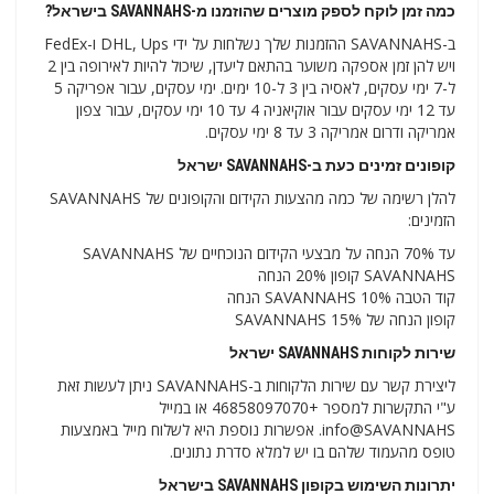
כמה זמן לוקח לספק מוצרים שהוזמנו מ-SAVANNAHS בישראל?
ב-SAVANNAHS ההזמנות שלך נשלחות על ידי DHL, Ups ו-FedEx
ויש להן זמן אספקה ​​משוער בהתאם ליעדן, שיכול להיות לאירופה בין 2
ל-7 ימי עסקים, לאסיה בין 3 ל-10 ימים. ימי עסקים, עבור אפריקה 5
עד 12 ימי עסקים עבור אוקיאניה 4 עד 10 ימי עסקים, עבור צפון
אמריקה ודרום אמריקה 3 עד 8 ימי עסקים.
קופונים זמינים כעת ב-SAVANNAHS ישראל
להלן רשימה של כמה מהצעות הקידום והקופונים של SAVANNAHS
הזמינים:
עד 70% הנחה על מבצעי הקידום הנוכחיים של SAVANNAHS
SAVANNAHS קופון 20% הנחה
קוד הטבה SAVANNAHS 10% הנחה
קופון הנחה של 15% SAVANNAHS
שירות לקוחות SAVANNAHS ישראל
ליצירת קשר עם שירות הלקוחות ב-SAVANNAHS ניתן לעשות זאת
ע"י התקשרות למספר +46858097070 או במייל
info@SAVANNAHS. אפשרות נוספת היא לשלוח מייל באמצעות
טופס מהעמוד שלהם בו יש למלא סדרת נתונים.
יתרונות השימוש בקופון SAVANNAHS בישראל