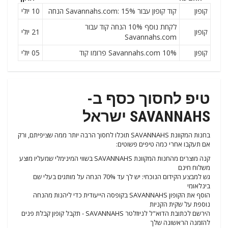
קופון
קוד קופון עבור Savannahs.com: 15% הנחה
10 יולי
לקחת נוסף 10% הנחה קוד עבור
קופון
21 יולי
Savannahs.com
קופון
Savannahs.com 10% פרומו קוד
05 יולי
טיפ לחסוך כסף ב-
SAVANNAHS ישראל
בחנות המקוונת SAVANNAHS תוכלו לחסוך הרבה יותר ממה שציפיתם, ורק
אם תעקבו אחרי כמה טיפים פשוטים:
קנה מוצרים מהחנות המקוונת SAVANNAHS בשווי המינימלי שמעליו מוצע
משלוח חינם
גש למבצע הקידום הנוכחי: יש לך עד 70% הנחה על מותגים בעלי שם
בינלאומי
הוסף את הקופון SAVANNAHS בקופסה הייעודית כדי ליהנות מהנחה
נוספת על שקית הקניות
הירשם לכתובת הדוא"ל לניוזלטר SAVANNAHS - תקבל קופון קבלת פנים
להזמנה הראשונה שלך