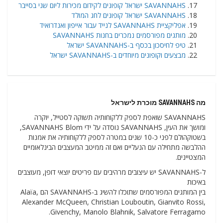
SAVANNAHS ישראל קופונים לקידום מכירות ליום שני בסייבר
SAVANNAHS ישראל קופונים לחג המולד
אפליקציית SAVANNAHS לנייד עבור אייפון ואנדרואיד
מותגים מפורסמים נמכרים בחנות SAVANNAHS
טיפ לחיסכון בכסף ב-SAVANNAHS ישראל
מבצעים וקופונים מיוחדים ב-SAVANNAHS ישראל
מה SAVANNAHS מוכרת לישראל
SAVANNAHS שואפת לספק ללקוחותיה תשוקה לסטייל, יוקרה
ומושך את העין, SAVANNAHS נוסדה על ידי SAVANNAHS Blom,
בשטוקהולם לפני כ-10 שנים במטרה לספק ללקוחותיה את אמנות
ההלבשה מתחילה עם הנעליים ואם זה ממיטב המעצבים הבינלאומיים
המצטיינים.
ל-SAVANNAHS יש עיצובים מרהיבים עם פריטים יוצאי דופן, מעוצבים
באיכות
בין המותגים המפורסמים שתוכלו להשיג ב-SAVANNAHS הם Alaїa,
Alexander McQueen, Christian Louboutin, Gianvito Rossi,
Givenchy, Manolo Blahnik, Salvatore Ferragamo.