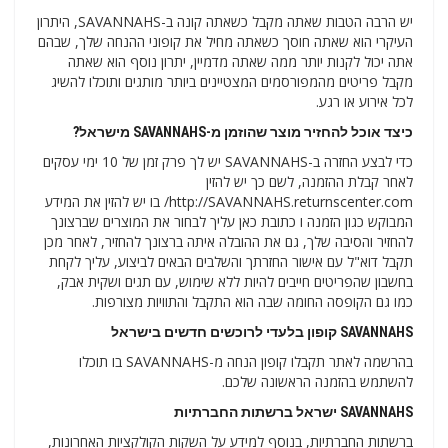
יש הרבה הטבות שאתה מקבל כשאתה קונה ב-SAVANNAHS, היתרון
העיקרי הוא שאתה חוסך כשאתה מחיל את קופוני ההנחה שלך, שבהם
אתה יכול לקנות יותר ממה שאתה מדמיין, יתרון נוסף הוא שאתה
מקבל פריטים מהמפורסמים המצטיינים ביותר מותגים ותוכלו להשיג
לכל אירוע או רגע.
כיצד אוכל להחזיר מוצר שהוזמן מ-SAVANNAHS מישראל?
כדי לבצע החזרה ב-SAVANNAHS יש לך פרק זמן של 10 ימי עסקים
לאחר קבלת ההזמנה, לשם כך יש להזין
http://SAVANNAHS.returnscenter.com/ בו יש להזין את המידע
המבוקש כגון הזמנה ו כתובת כאן עליך לבחור את המוצרים שברצונך
להחזיר והסיבה שלך, גם את ההובלה איתה ברצונך להחזיר, לאחר מכן
תקבל דוא"ל עם אישור החזרתך והשלבים הבאים לביצוע, עליך לקחת
בחשבון שהפריטים חייבים להיות ללא שימוש, עם תגים ושקית אבק,
כמו גם הקופסה החומה שבה הוא התקבל והתוויות מצורפות.
SAVANNAHS קופון בלעדי לרוכשים חדשים בישראל
בהרשמה לאתר תקבלו קופון הנחה מ-SAVANNAHS בו תוכלו
להשתמש בהזמנה הראשונה שלכם.
SAVANNAHS ישראל ברשתות החברתיות
ברשתות החברתיות, בנוסף למידע על השקות הקולקציות האחרונות,