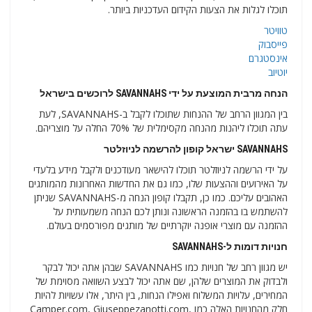
תוכלו לגלות את הצעות הקידום העדכניות ביותר.
טוויטר
פייסבוק
אינסטגרם
יוטיוב
הנחה מרבית המוצעת על ידי SAVANNAHS לרוכשים בישראל
בין המגוון הרחב של ההנחות שתוכלו לקבל ב-SAVANNAHS, לעת
עתה תוכלו ליהנות מהנחה מקסימלית של 70% החלה על מוצריהם.
SAVANNAHS ישראל קופון להרשמה לניוזלטר
על ידי הרשמה לניוזלטר תוכלו להישאר מעודכנים ולקבל מידע בלעדי
על האירועים וההצעות שלו, כמו גם את החדשות האחרונות מהמותגים
האהובים עליכם. כמו כן, תקבלו קופון הנחה מ-SAVANNAHS שניתן
להשתמש בו בהזמנה הראשונה ונותן לכם הנחה משמעותית על
ההזמנה עם מוצרי אופנה יוקרתיים של מותגים מפורסמים בעולם.
חנויות דומות ל-SAVANNAHS
יש מגוון רחב של חנויות כמו SAVANNAHS שבהן אתה יכול לבקר
ולבדוק את המוצרים שלהן, שם אתה יכול לבצע השוואה מסוימת של
המחירים, עלויות המשלוח ואפילו הנחות, בין היתר, אלו עשויות להיות
חלק מהחנויות האלה כמו Camper.com, Giuseppezanotti.com,