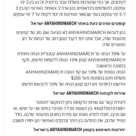
לעיכובים, אך כפי שהערכות משלוח עבור בריטניה זה נע בין 2 ימי
עסקים, למשלוחים בינלאומיים כגון ארה"ב והאיחוד האירופי הם בין 3
ל-5 ימי עסקים בעוד שבשאר המדינות זה יכול לקחת עד 7 ימי עסקים.
קופונים זמינים כעת באתר ANYAHINDMARCH ישראל
נכון לעכשיו ANYAHINDMARCH לא מציעה שום סוג של קופונים
מהעמוד שלה, אבל אתה יכול לקבל מגוון רחב של הנחות על רוב
המוצרים שלה.
עד 70% הנחה על ANYAHINDMARCH קטגוריית הנחה מיוחדת
ANYAHINDMARCH קופון 10% הנחה ללקוחות חדשים, תקף
בהזמנה הראשונה
הנחה נוספת של 10% עם קוד הטבה ANYAHINDMARCH
משלוח חינם בהזמנות מעל $200
הירשמו לניוזלטר ויש לכם קופון הנחה של 10% לרוכשים חדשים
שירות לקוחות ANYAHINDMARCH ישראל
ליצירת קשר עם שירות הלקוחות ניתן להתקשר למספר
+442075010168 בין השעות 10:00-17:30 בימים שני עד שישי, או
אם תרצו, תוכלו למלא טופס עם סדרת נתונים מהעמוד שלכם, כולל
המייל שלכם, את ההודעה בין היתר ובהקדם האפשרי הם יחזירו תשובה.
יתרונות השימוש בקופון ANYAHINDMARCH בישראל