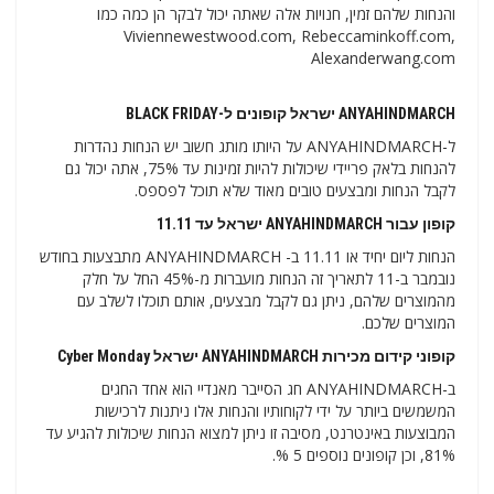
והנחות שלהם זמין, חנויות אלה שאתה יכול לבקר הן כמה כמו
Viviennewestwood.com, Rebeccaminkoff.com,
Alexanderwang.com
ANYAHINDMARCH ישראל קופונים ל-BLACK FRIDAY
ל-ANYAHINDMARCH על היותו מותג חשוב יש הנחות נהדרות
להנחות בלאק פריידי שיכולות להיות זמינות עד 75%, אתה יכול גם
לקבל הנחות ומבצעים טובים מאוד שלא תוכל לפספס.
קופון עבור ANYAHINDMARCH ישראל עד 11.11
הנחות ליום יחיד או 11.11 ב- ANYAHINDMARCH מתבצעות בחודש
נובמבר ב-11 לתאריך זה הנחות מועברות מ-45% החל על חלק
מהמוצרים שלהם, ניתן גם לקבל מבצעים, אותם תוכלו לשלב עם
המוצרים שלכם.
קופוני קידום מכירות ANYAHINDMARCH ישראל Cyber ​​​​Monday
ב-ANYAHINDMARCH חג הסייבר מאנדיי הוא אחד החגים
המשמשים ביותר על ידי לקוחותיו והנחות אלו ניתנות לרכישות
המבוצעות באינטרנט, מסיבה זו ניתן למצוא הנחות שיכולות להגיע עד
81%, וכן קופונים נוספים 5 %.