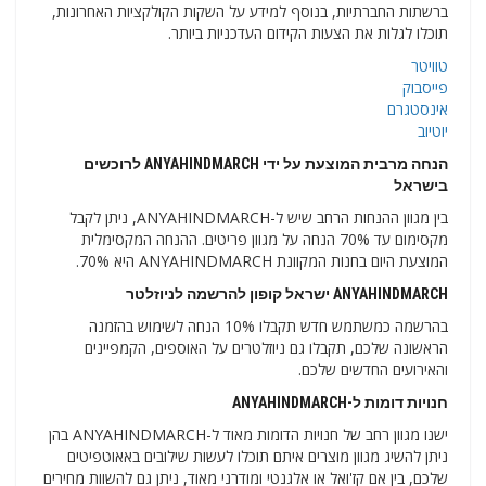
ברשתות החברתיות, בנוסף למידע על השקות הקולקציות האחרונות,
תוכלו לגלות את הצעות הקידום העדכניות ביותר.
טוויטר
פייסבוק
אינסטגרם
יוטיוב
הנחה מרבית המוצעת על ידי ANYAHINDMARCH לרוכשים
בישראל
בין מגוון ההנחות הרחב שיש ל-ANYAHINDMARCH, ניתן לקבל
מקסימום עד 70% הנחה על מגוון פריטים. ההנחה המקסימלית
המוצעת היום בחנות המקוונת ANYAHINDMARCH היא 70%.
ANYAHINDMARCH ישראל קופון להרשמה לניוזלטר
בהרשמה כמשתמש חדש תקבלו 10% הנחה לשימוש בהזמנה
הראשונה שלכם, תקבלו גם ניוזלטרים על האוספים, הקמפיינים
והאירועים החדשים שלכם.
חנויות דומות ל-ANYAHINDMARCH
ישנו מגוון רחב של חנויות הדומות מאוד ל-ANYAHINDMARCH בהן
ניתן להשיג מגוון מוצרים איתם תוכלו לעשות שילובים באאוטפיטים
שלכם, בין אם קז'ואל או אלגנטי ומודרני מאוד, ניתן גם להשוות מחירים