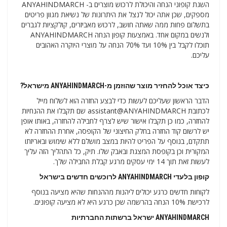
השגת קופוני הנחה והיכולת לרכוש מוצרים ב- ANYAHINDMARCH
מספקים, שכן אתה יכול לנצל את היתרונות של נשיאת מגוון פריטים
בתשלום פחות ממה שאתה חושב, לרכוש מאביזרים, קולקציות לגברים
ולנשים במקום אחד. באמצעות קופון הנחה ANYAHINDMARCH
תוכלו לקבל בין 10% ועד 70% הנחה על מוצרי היוקרה האהובים
עליכם.
כיצד אוכל להחזיר מוצר שהוזמן מ-ANYAHINDMARCH מישראל?
הדבר הראשון שעליכם לעשות כדי לבצע החזרה הוא לשלוח מייל
לכתובת assistant@ANYAHINDMARCH שם תקבלו את ההנחיות
להחזרה, כמו כן תקבלו אישור שיש לצרף לחבילה להחזרה, באותו אופן
יש לרשום קוד החזרה בחלק החיצוני של הקופסה, אחרת ההחזרה לא
תתקדם, בנוסף על הפריט להיות במצב מושלם ללא שימוש ובאריזתו
המקורית וכן בקופסת המצגת ובאבק שלו. תיק, כל התהליך הזה עליך
לעשות זאת תוך 14 ימי עסקים מרגע קבלת החבילה שלך.
קופון בלעדי ANYAHINDMARCH לרוכשים חדשים בישראל
לקוחות חדשים כרגע יכולים ליהנות מההנחות שהיא מציעה בנוסף
לרכישת 10% הנחה בהרשמה שכן כרגע היא לא מציעה קופונים.
ANYAHINDMARCH ישראל ברשתות החברתיות