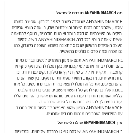
מה ANYAHINDMARCH מוכרת לישראל
ANYAHINDMARCH שנוסדה בשנת 1987 בלונדון, אופיינה כמותג
עולמי, שהתפרסם בזכות הייצור והיצירתיות שלו, בו אתה מוצא אביזרים
ותיקים עם היצירתיות הגדולה ביותר ואומנות מודרנית, בנוסף להתאמה
אישית שאתה מוצא בכל דבר. ANYAHINDMARCH משיג, להיות
מעצב האביזרים הראשון שנכנס לתצוגה בשבוע האופנה בלונדון, כמו
גם הכרה וכמה פרסים בולטים בתעשייה.
ב-ANYAHINDMARCH תמצאו מגוון מאמרים לנשים וגברים כאחד
בהם תוכלו לבחור אותם לפי קטגוריות בהן תוכלו להשיג תיקי כתף או
קרוסבודי, תיקי יד או לילה, שקיות קיץ או ניילון, תיקים עם ריחות, וכן
נרות ודיפיוזרים, מדבקות, מחזיקי מפתחות ונרתיקים, בין שאר הזנים
שהם מציעים, את כל זה תוכלו למצוא בגזרת הגברים והנשים, כל אחד
בסגנון שלו. בנוסף לתיק סל העשוי מעשב ים טבעי בו הם משלבים
צללית ואומנות מודרנית עם הדפסים מותאמים אישית, הפרטים הללו
ועוד גורמים לך להרגיש בנוח עם כל פריט שנרכש ב-
ANYAHINDMARCH מכיוון שהוא מאפשר לך להיות תמיד בטרנד
עם החידושים האחרונים מגמות.טרנדים אחרונים.
איך ANYAHINDMARCH שולח לישראל
ב-ANYAHINDMARCH יש להם DPD כחברת שליחויות, וכמדיניות