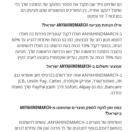
הם שולחים מייל שבו תקבל את מספר המעקב של ההזמנה שלך כדי
שתוכל לעקוב אחריה, בין התאריכים המשוערים שהם מציעים הם
בסביבות 7 ימי עסקים.
אילו הנחות מציעה ANYAHINDMARCH ישראל?
ב-ANYAHINDMARCH תוכלו לקבל קטגוריית מכירות בה תוכלו
למצוא מגוון רחב של מבצעים, כמו גם הנחות שיכולות להגיע עד 60%
הנחה, בנוסף לקבל 10% הנחה בעת הרשמה בה תוכלו להשתמש
בהצבה ההזמנה הראשונה שלך ו/או הרכישה הראשונה שלך, מציעה
כעת 70% הנחה על תיקים, נעליים ואקססוריז במבצע לאביב הקיץ.
אמצעי תשלום ב-ANYAHINDMARCH ישראל
ב-ANYAHINDMARCH אתה יכול לשלם בכרטיסי חיוב ואשראי כגון
ויזה, מאסטרקארד, אמריקן אקספרס, JCB, Unión Pay, Cartes
Bancaire, כמו גם Sofort, Alipay ודרך חשבון PayPal שלך מאומת
כהלכה.
כמה זמן לוקח לספק מוצרים שהוזמנו מ-ANYAHINDMARCH
בישראל?
משלוחים של מוצרים ב-ANYAHINDMARCH, עשויים להשתנות
בהתאם ליעדם בנוסף למנהגים של כל מדינה שכן אלו עלולים לגרום