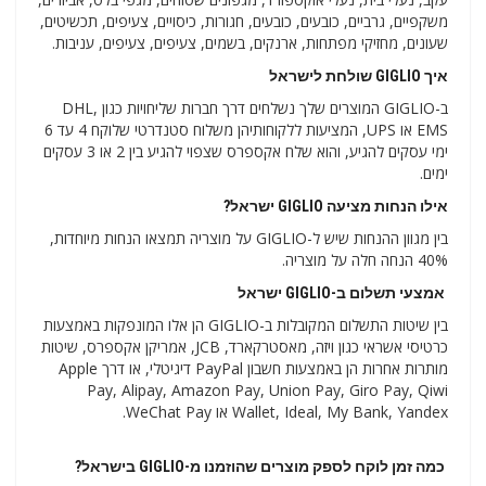
משקפיים, גרביים, כובעים, כובעים, חגורות, כיסויים, צעיפים, תכשיטים,
שעונים, מחזיקי מפתחות, ארנקים, בשמים, צעיפים, צעיפים, עניבות.
איך GIGLIO שולחת לישראל
ב-GIGLIO המוצרים שלך נשלחים דרך חברות שליחויות כגון DHL,
EMS או UPS, המציעות ללקוחותיהן משלוח סטנדרטי שלוקח 4 עד 6
ימי עסקים להגיע, והוא שלח אקספרס שצפוי להגיע בין 2 או 3 עסקים
ימים.
אילו הנחות מציעה GIGLIO ישראל?
בין מגוון ההנחות שיש ל-GIGLIO על מוצריה תמצאו הנחות מיוחדות,
40% הנחה חלה על מוצריה.
אמצעי תשלום ב-GIGLIO ישראל
בין שיטות התשלום המקובלות ב-GIGLIO הן אלו המונפקות באמצעות
כרטיסי אשראי כגון ויזה, מאסטרקארד, JCB, אמריקן אקספרס, שיטות
מותרות אחרות הן באמצעות חשבון PayPal דיגיטלי, או דרך Apple
Pay, Alipay, Amazon Pay, Union Pay, Giro Pay, Qiwi
Wallet, Ideal, My Bank, Yandex או WeChat Pay.
כמה זמן לוקח לספק מוצרים שהוזמנו מ-GIGLIO בישראל?