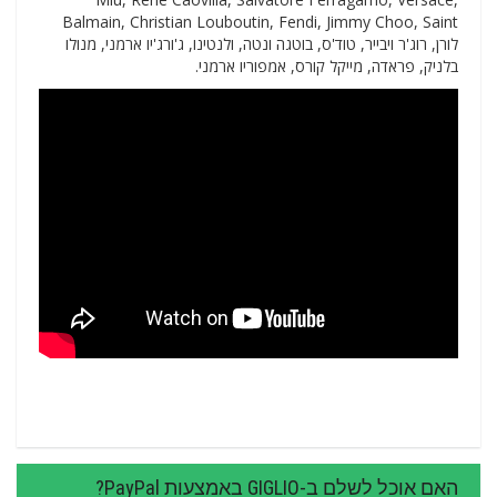
Balmain, Christian Louboutin, Fendi, Jimmy Choo, Saint
לורן, רוג'ר ויבייר, טוד'ס, בוטגה ונטה, ולנטינו, ג'ורג'יו ארמני, מנולו
בלניק, פראדה, מייקל קורס, אמפוריו ארמני.
האם אוכל לשלם ב-GIGLIO באמצעות PayPal?