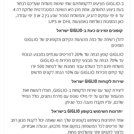
ב-GIGLIO מציעים ללקוחותיהם שתי שיטות משלוח שעליכם לבחור
בעת ביצוע התשלום, אחת מהן היא השיטה הסטנדרטית שלוקח לה 4
עד 6 ימי עסקים להגיע, והמשלוח המהיר שנע בין 2 או 3 ימי עבודה,
כאן ההזמנות נשלחות באמצעות DHL או UPS.
קופונים זמינים כעת ב-GIGLIO ישראל
להלן רשימה של כמה מהצעות הקידום והקופונים של GIGLIO
הזמינים:
GIGLIO קופון הנחה של 20% לפריטים עונתיים במבצע הנוכחי
עד 70% הנחה על מבצעי קידום מכירות מ-GIGLIO
משלוח חינם לכל העולם עבור הזמנות של לפחות 500 יורו
קוד קידום מכירות GIGLIO עם 10% הנחה לקונים חדשים
שירות לקוחות GIGLIO ישראל
ליצירת קשר עם שירות הלקוחות ב-GIGLIO, תוכלו לעשות זאת
מהעמוד שלהם על ידי מילוי טופס עם סדרת נתונים, כולל המייל
שלכם, עליו תקבלו מענה ככל שניתן.
יתרונות השימוש בקופון GIGLIO בישראל
אחד היתרונות בשימוש בקופונים שלך הוא שאתה יכול לקנות מגוון רחב
של פריטים לכל המשפחה במקום אחד מלבוש, הנעלה ואביזרים,
כלומר לוקחים יותר ומשלמים פחות.