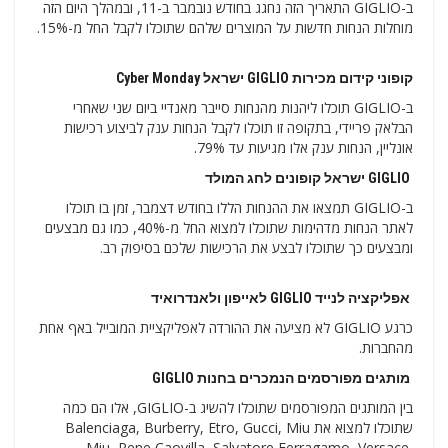
ב-GIGLIO התאריך הזה נחגג בחודש נובמבר ב-11, ובמהלך היום הזה
מוחלות הנחות חדשות על המוצרים שלהם שתוכלו לקבל החל מ-15%.
קופוני קידום מכירות GIGLIO ישראל Cyber ​​​​Monday
ב-GIGLIO תוכלו ליהנות מהנחות סייבר מאנדיי ביום שני שאחרי
הבלאק פריידי, בתקופה זו תוכלו לקבל הנחות ענק לביצוע רכישות
אונליין, הנחות ענק אלו מגיעות עד 79%.
GIGLIO ישראל קופונים לחג המולד
ב-GIGLIO תמצאו את ההנחות הללו בחודש דצמבר, זמן בו תוכלו
לאתר הנחות מדהימות שתוכלו למצוא החל מ-40%, כמו גם מבצעים
ומבצעים כך שתוכלו לבצע את הרכישות שלכם בסיפוק רב.
אפליקציה לנייד GIGLIO לאייפון ולאנדרואיד
כרגע GIGLIO לא מציעה את ההורדה לאפליקציית המובייל באף אחת
מהחברות.
מותגים מפורסמים הנמכרים בחנות GIGLIO
בין המותגים המפורסמים שתוכלו להשיג ב-GIGLIO, אלו הם כמה
שתוכלו למצוא את Balenciaga, Burberry, Etro, Gucci, Miu
Miu, Rene Caovilla, Salvatore Ferragamo, Versace,