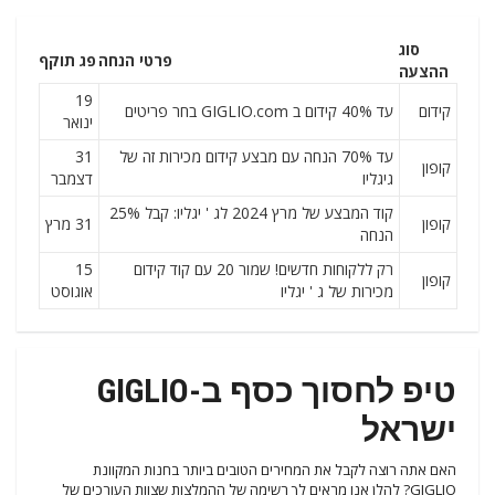
סוג
פרטי הנחה
פג תוקף
ההצעה
19
קידום
עד 40% קידום ב GIGLIO.com בחר פריטים
ינואר
עד 70% הנחה עם מבצע קידום מכירות זה של
31
קופון
גיגליו
דצמבר
קוד המבצע של מרץ 2024 לג ' יגליו: קבל 25%
קופון
31 מרץ
הנחה
רק ללקוחות חדשים! שמור 20 עם קוד קידום
15
קופון
מכירות של ג ' יגליו
אוגוסט
טיפ לחסוך כסף ב-GIGLIO
ישראל
האם אתה רוצה לקבל את המחירים הטובים ביותר בחנות המקוונת
GIGLIO? להלן אנו מראים לך רשימה של ההמלצות שצוות העורכים של