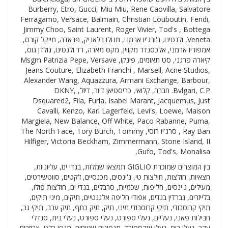
Burberry, Etro, Gucci, Miu Miu, Rene Caovilla, Salvatore
Ferragamo, Versace, Balmain, Christian Louboutin, Fendi,
Jimmy Choo, Saint Laurent, Roger Vivier, Tod's , Bottega
Veneta, ולנטינו, ג'ורג'יו ארמני, מנולו בלאניק, פראדה, מייקל קורס,
אמפוריו ארמני, אלכסנדר מקווין, מקס מארה, רד ולנטינו, גולדן גוס,
קיארה פרגני, סט תאומים, פינקו, Msgm Patrizia Pepe, Versave
Jeans Couture, Elizabeth Franchi , Marsell, Acne Studios,
Alexander Wang, Aquazzura, Armani Exchange, Barbour,
Bvlgari, C.P. חברה, קלואי, כריסטיאן דיור, דיזל, DKNY,
Dsquared2, Fila, Furla, Isabel Marant, Jacquemus, Just
Cavalli, Kenzo, Karl Lagerfeld, Levi's, Loewe, Maison
Margiela, New Balance, Off White, Paco Rabanne, Puma,
Ray Ban , סרג'יו רוסי, The North Face, Tory Burch, Tommy
Hilfiger, Victoria Beckham, Zimmermann, Stone Island, II
Gufo, Tod's, Monalisa,
בין המוצרים שמוכרת GIGLIO תמצאו שמלות, בגדי ים, עליוניות,
חצאיות, חולצות, חולצות טי, ג'ינסים, מכנסיים, ז'קטים, סווטשירטים,
מעילים, ג'ינסים, חליפות, שכמיות, סרבלים, בגדי ים, חולצות פולו,
בלייזרים, גברדין בגדים, אפודי חליפה אלגנטיים, תיקים, מיני תיקים,
תיקי קרוסבודי, תיקי קרוסבודי מיני, תיק, תיק כתף, תיק ערב, תיקי גב,
חבילות פאני, נעליים, נעלי ספורט, נעלי ספורט, נעלי בית, סנדלי
עקב, נעלי בית, נעלי אוקספורד, מגפונים שטוחים, מגפי בלט, אביזרים,