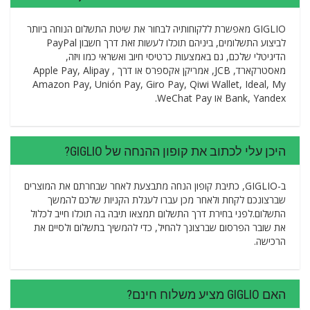
GIGLIO מאפשרת ללקוחותיה לבחור את שיטת התשלום הנוחה ביותר
לביצוע התשלומים, ביניהם תוכלו לעשות זאת דרך חשבון PayPal
הדיגיטלי שלכם, גם באמצעות כרטיסי חיוב ואשראי כמו ויזה,
מאסטרקארד, JCB, אמריקן אקספרס או דרך Apple Pay, Alipay ,
Amazon Pay, Unión Pay, Giro Pay, Qiwi Wallet, Ideal, My
Bank, Yandex או WeChat Pay.
היכן עלי לכתוב את קופון ההנחה של GIGLIO?
ב-GIGLIO, כתיבת קופון הנחה מתבצעת לאחר שבחרתם את המוצרים
שברצונכם לקחת ולאחר מכן עברו לעגלת הקניות שלכם להמשך
התשלום.לפני בחירת דרך התשלום תמצאו תיבה בה תוכלו חייב לכלול
את שובר הפרסום שברצונך להחיל, כדי להמשיך בתשלום ולסיים את
הרכישה.
האם GIGLIO מציע משלוח חינם?