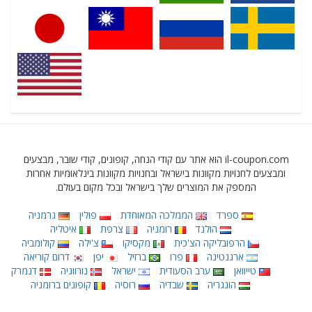
il-coupon.com הוא אתר עם קודי הנחה, קופונים, קודי שובר, מבצעים
ומבצעים לחנויות מקוונות בישראל ובחנויות מקוונות בינלאומיות אחרות
המספק את המוצרים שלך בישראל ובכל מקום בעולם.
ספרד
הממלכה המאוחדת
פולין
גרמניה
הולנד
רומניה
צרפת
איטליה
הרפובליקה הצ'כית
מקסיקו
צ'ילה
קולומביה
ארגנטינה
פרו
ברזיל
יפן
דרום קוריאה
טייוואן
ערב הסעודית
ישראל
נורווגיה
דנמרק
הונגריה
שבדיה
רוסיה
קופונים ברומניה