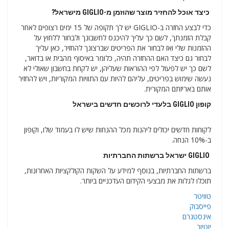
כיצד אוכל להחזיר מוצר שהוזמן מ-GIGLIO מישראל?
כדי לבצע החזרה ב-GIGLIO יש לך תקופה של 15 ימים רצופים לאחר
קבלת הזמנתך, לשם כך עליך להיכנס לחשבונך ולבחור ללחוץ על
ההזמנות שלי ואז לבחור את הפריטים שברצונך להחזיר, כאן עליך
לבחור גם כיצד האם ההחזרה תהיה, כלומר באיסוף מהבית או בדואר,
לשם כך יש לפעול לפי ההוראות שעליהן, יש לקחת בחשבון שאולי לא
נעשה שימוש בפריטים, עליהם להיות עם התוויות המקוריות, ויש להחזיר
אותם באריזתם המקורית.
קופון GIGLIO בלעדי לרוכשים חדשים בישראל
לקוחות חדשים יכולים ליהנות מכל ההנחות שיש לו בעמוד שלו, וקופון
ב-10% הנחה.
GIGLIO ישראל ברשתות החברתיות
ברשתות החברתיות, בנוסף למידע על השקות הקולקציות האחרונות,
תוכלו לגלות את מבצעי הקידום העדכניים ביותר.
טוויטר
פייסבוק
אינסטגרם
יוטיוב