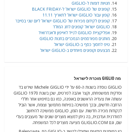
חנויות דומות ל-GIGLIO
קופונים של GIGLIO ישראל ל-BLACK FRIDAY
קופון עבור GIGLIO ישראל לתאריך 11.11
קופונים לקידום מכירות של GIGLIO ישראל ליום שני בסייבר
GIGLIO ישראל קופונים לחג המולד
אפליקציית GIGLIO לנייד לאייפון ולאנדרואיד
מותגים מפורסמים הנמכרים בחנות GIGLIO
טיפ לחסוך כסף ב-GIGLIO ישראל
מבצעים וקופונים מיוחדים ב-GIGLIO ישראל
מה GIGLIO מוכרת לישראל
GIGLIO נוסדה בשנות ה-60 על ידי Michele GIGLIO שירש בד
וסדקית ממשפחתו, וקצר אהבה לפרטים, שכן בשנת 1970 GIGLIO
עשתה את צעדיה הראשונים באופנה, כמו גם בחיפוש אחר חללי
הרחבה חדשים, ובכך ממשיכה בפיתוח מתמשך וצומח, אשר הוביל
לנקודות מכירה חדשות. עם הזמן, GIGLIO ממשיכה להיחשב
למודרנית ועדכנית, בה ניתן למצוא מוצרים שונים של מעצבים בעלי
שם, וגם GLIGLIO.COM מציעה מוצרים לכל המשפחה.
בין המותגים הידועים שתוכלו להשיג ב-GIGLIO הם Balenciaga,