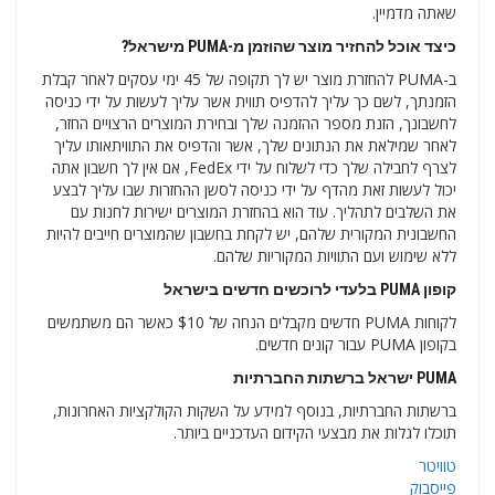
שאתה מדמיין.
כיצד אוכל להחזיר מוצר שהוזמן מ-PUMA מישראל?
ב-PUMA להחזרת מוצר יש לך תקופה של 45 ימי עסקים לאחר קבלת
הזמנתך, לשם כך עליך להדפיס תווית אשר עליך לעשות על ידי כניסה
לחשבונך, הזנת מספר ההזמנה שלך ובחירת המוצרים הרצויים החזר,
לאחר שמילאת את הנתונים שלך, אשר והדפיס את התוויתאותו עליך
לצרף לחבילה שלך כדי לשלוח על ידי FedEx, אם אין לך חשבון אתה
יכול לעשות זאת מהדף על ידי כניסה לסשן ההחזרות שבו עליך לבצע
את השלבים לתהליך. עוד הוא בהחזרת המוצרים ישירות לחנות עם
החשבונית המקורית שלהם, יש לקחת בחשבון שהמוצרים חייבים להיות
ללא שימוש ועם התוויות המקוריות שלהם.
קופון PUMA בלעדי לרוכשים חדשים בישראל
לקוחות PUMA חדשים מקבלים הנחה של $10 כאשר הם משתמשים
בקופון PUMA עבור קונים חדשים.
PUMA ישראל ברשתות החברתיות
ברשתות החברתיות, בנוסף למידע על השקות הקולקציות האחרונות,
תוכלו לגלות את מבצעי הקידום העדכניים ביותר.
טוויטר
פייסבוק