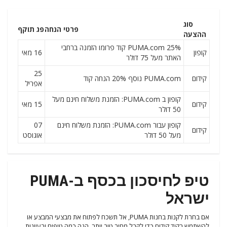
סוג
פרטי הנחה
פג תוקף
ההצעה
PUMA.com 25% קוד פרומו הזמנה ברחבי
קופון
16 מאי
האתר מעל 75 דולר
25
קידום
PUMA.com נוסף 20% הנחה קוד
אפריל
קופון ב PUMA.com: הזמנת משלוח חינם מעל
קידום
15 מאי
50 דולר
קופון עבור PUMA.com: הזמנת משלוח חינם
07
קידום
מעל 50 דולר
אוגוסט
טיפ לחיסכון בכסף ב-PUMA
ישראל
אם בחרת לקנות בחנות PUMA, אל תשכח לפתוח את מבצעי המבצע או
להשתמש בקוד קידום כדי לקבל מחיר טוב יותר. הנה כמה טיפים ורעיונות