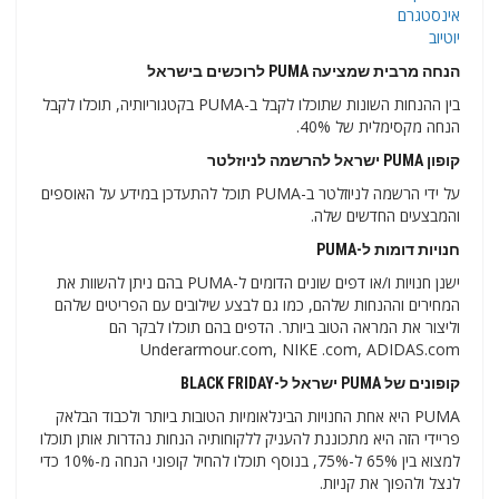
אינסטגרם
יוטיוב
הנחה מרבית שמציעה PUMA לרוכשים בישראל
בין ההנחות השונות שתוכלו לקבל ב-PUMA בקטגוריותיה, תוכלו לקבל
הנחה מקסימלית של 40%.
קופון PUMA ישראל להרשמה לניוזלטר
על ידי הרשמה לניוזלטר ב-PUMA תוכל להתעדכן במידע על האוספים
והמבצעים החדשים שלה.
חנויות דומות ל-PUMA
ישנן חנויות ו/או דפים שונים הדומים ל-PUMA בהם ניתן להשוות את
המחירים וההנחות שלהם, כמו גם לבצע שילובים עם הפריטים שלהם
וליצור את המראה הטוב ביותר. הדפים בהם תוכלו לבקר הם
Underarmour.com, NIKE .com, ADIDAS.com
קופונים של PUMA ישראל ל-BLACK FRIDAY
PUMA היא אחת החנויות הבינלאומיות הטובות ביותר ולכבוד הבלאק
פריידי הזה היא מתכוננת להעניק ללקוחותיה הנחות נהדרות אותן תוכלו
למצוא בין 65% ל-75%, בנוסף תוכלו להחיל קופוני הנחה מ-10% כדי
לנצל ולהפוך את קניות.