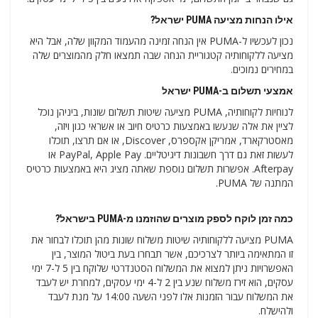
אילו הנחות מציעה PUMA ישראל?
נכון לעכשיו ל-PUMA אין הנחה זמינה מהעמוד המקוון שלה, אבל היא
מציעה ללקוחותיה קטגוריית הנחה שבה תמצאו חלק מהמוצרים שלה
במחירים נמוכים.
אמצעי תשלום ב-PUMA ישראל
לנוחיות לקוחותיה, PUMA מציעה שיטות תשלום שונות, ביניהן נוכל
לציין את אלה שנעשו באמצעות כרטיס חיוב או אשראי כגון ויזה,
מאסטרקארד, אמריקן אקספרס, Discover, או אם תרצו, תוכלו
לעשות זאת גם דרך חשבונות דיגיטליים. PayPal, Apple Pay או
Afterpay. אפשרות תשלום נוספת שאתה מציג היא באמצעות כרטיס
המתנה של PUMA.
כמה זמן לוקח לספק מוצרים שהוזמנו מ-PUMA בישראל?
PUMA מציעה ללקוחותיה שיטות משלוח שונות מהן תוכלו לבחור את
זו המתאימה ביותר לצרכיכם, אשר תבחרו בעת ביטול המוצר, בין
האפשרויות ניתן למצוא את המשלוח הסטנדרטי שלוקח בין 5 ל-7 ימי
עסקים, הוא זירז משלוח שנע בין 2 ל-4 ימי עסקים, למחרת יש לעבד
את המשלוח עבור הזמנות אלו לפני השעה 14:00 על מנת לעבד
ולהישלח.