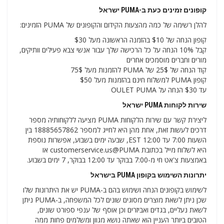
קופונים זמינים כעת ב-PUMA ישראל
להלן רשימה של כמה מהצעות הקידום והקופונים של PUMA הזמינים:
קופון הנחה של $10 בהזמנה הראשונה מעל $30
קבל 10% הנחה על כל הרכישה שלך עבור אנשי צבא פעילים וותיקים,
מורים וחברים מוסמכים אחרים
קוד הנחה של 25$ של PUMA להזמנות מעל 75$
קופון PUMA למשלוח חינם בהזמנות מעל $50
עד $30 הנחה על OULET PUMA
שירות לקוחות PUMA ישראל
ליצירת קשר עם שירות הלקוחות PUMA מציעה ללקוחותיה מספר
דרכים לעשות זאת, אחת מהן היא לחייג למספר 18885657862 בין
השעות 7:00 עד 12:00 EST, שבעה ימים בשבוע, אפשרות נוספת
היא לשלוח מייל בכתובת customerservice.us@PUMA או
באמצעות צ'אט חי מ-7:00 בבוקר עד 12:00 בבוקר, 7 ימים בשבוע.
יתרונות השימוש בקופון PUMA בישראל
לשימוש בקופונים הנחה ושימוש בהם ב-PUMA יש את היתרונות שלו
שכן ניתן לשאת מוצרים מסוגים שונים לכל המשפחה, ב-PUMA ניתן
לשאת נעליים, בגדים ואביזרים וכן אוסף של ענפי ספורט שונים,
הטובים ביותר העניין הוא שאתה נושא מגוון ומשלמים פחות ממה