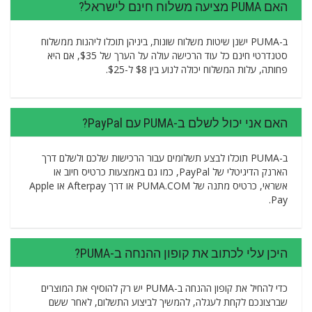
האם PUMA מציעה משלוח חינם לישראל?
ב-PUMA ישנן שיטות משלוח שונות, ביניהן תוכלו ליהנות ממשלוח
סטנדרטי חינם כל עוד הרכישה עולה על הערך של $35, אם היא
פחותה, עלות המשלוח יכולה לנוע בין $8 ל-$25.
האם אני יכול לשלם ב-PUMA עם PayPal?
ב-PUMA תוכלו לבצע תשלומים עבור הרכישות שלכם ולשלם דרך
הארנק הדיגיטלי של PayPal, כמו גם באמצעות כרטיס חיוב או
אשראי, כרטיס מתנה של PUMA.COM או דרך Afterpay או Apple
Pay.
היכן עלי לכתוב את קופון ההנחה ב-PUMA?
כדי להחיל את קופון ההנחה ב-PUMA יש רק להוסיף את המוצרים
שברצונכם לקחת לעגלה, להמשיך לביצוע התשלום, לאחר ששם