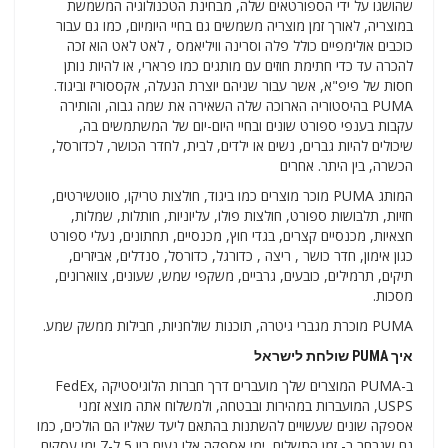
שהושגו על ידי הספורטאים שלה, מבחינת הטכנולוגיה המשמשת
במוצריה, לאורך זמן מוצריה משמשים גם בחיי היומיום, כמו גם עבור
כוכבים אולימפיים כולל פלה וסרינה וויליאמס , לאט לאט הוא זכה
להכרה עד כדי חתימת חוזים עם מותגים כמו פרארי, או להיות נותן
חסות של פיפ"א, אשר עבור שניהם יוצרת הנעלה, אקססוריז וביגוד.
PUMA בהיסטוריה הארוכה שלה השאירה את שמה גבוה, והותירה
עקבות בענפי ספורט שונים ובחיי היום-יום של המשתמשים בה,
שיכולים להיות גברים, נשים או ילדים, לבית, לחדר הכושר, לכדורסל,
הכשרה, בין היתר. אחרים
המותג PUMA מוכר מוצרים כמו ביגוד, חולצות טריקו, סווטשירטים,
חזיות, תלבושות ספורט, חולצות פולו, עליוניות, חותלות, שמלות,
חצאיות, מכנסיים קצרים, בגדי חוץ, מכנסיים, תחתונים, נעלי ספורט
כגון אימון, חדר כושר , ריצה , כדורגל, כדורסל, סנדלים, אביזרים,
תיקים, תרמילים, כובעים, גרביים, משקפי שמש, שעונים, צווארונים,
מסכות.
PUMA מוכרת מגברי גיטרה, תוכנות שולחניות, חבילות ממשק שמע.
איך PUMA שולחת לישראל
ב-PUMA המוצרים שלך מועברים דרך חברות הלוגיסטיקה FedEx,
USPS, המועברות במהירות ובבטחה, ולמשלוח אתה מוצא זמני
אספקה ​​שונים שעשויים להשתנות בהתאם ליעד שאליו הם הולכים, כמו
גם שנבחר ב- זמן התשלום, ימי אספקה ​​אלו נעים בין 5 ל-7 ימי עסקים.