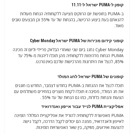
קופון ל-PUMA ישראל ל-11.11
ב-PUMA בחופשת יום הרווקים מציעה ללקוחותיה הנחות מעולות
להנאתם בעת ביצוע הרכישה, בהנחות של עד 55% וכן מבצעים טובים
מאוד.
קופוני קידום מכירות של PUMA ישראל Cyber ​​​​Monday
Cyber ​​​​Monday נחגג ביום שני שאחרי הבלאק פריידי וליום זה מכינה
PUMA הנחות מדהימות ללקוחותיה מהן תוכלו ליהנות מ-75% עד
85%, לנצל את היתרונות מהרכישות שלכם באינטרנט.
קופונים של PUMA ישראל לחג המולד
תוכלו לנצל את ההנחות ב-PUMA בחודש דצמבר, החודש בו חוגגים
את חג המולד, מסיבה זו תוכלו לקחת מוצרים במחירים משתלמים עם
הצעות והנחות כלולות, כמו גם הנחות של עד 55% .
אפליקציית PUMA לנייד עבור אייפון ואנדרואיד
PUMA מאפשרת ללקוחותיה להוריד את אפליקציית הסלולר הזמינה
לאייפון ולאנדרואיד, ממנה הם יכולים לקבל הדרכה, לקבל גישה
להצעות ואירועים, מוזיקה, בין שאר האפשרויות הזמינות.