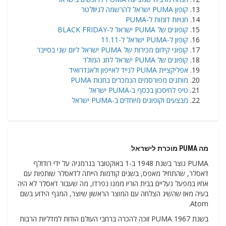
קופון PUMA ישראל להרשמה לניוזלטר
חנויות דומות ל-PUMA
קופונים של PUMA ישראל ל-BLACK FRIDAY
קופון ל-PUMA ישראל ל-11.11
קופוני קידום מכירות של PUMA ישראל ליום שני בסייבר
קופונים של PUMA ישראל לחג המולד
אפליקציית PUMA לנייד לאייפון ולאנדרואיד
מותגים מפורסמים הנמכרים בחנות PUMA
טיפ לחיסכון בכסף ב-PUMA ישראל
מבצעים וקופונים מיוחדים ב-PUMA ישראל
מה PUMA מוכרת לישראל
PUMA נוצר בשנת 1948 ב-1 באוקטובר בגרמניה על ידי רודולף
דאסלר, שהתחיל מאפס, בשנים קודמות הייתה לדאסלר שותפות עם
אחיו במפעל נעליים בבית הוריו ממנו נפרדו, מה שעבור דאסלר לא היה
בעיה מאז שהשיג הצלחה עם המוצר הראשון שיוצר, המגף הידוע בשם
Atom.
בשנת 1967 PUMA זוכה להכרה ברחבי העולם הודות למדליות הרבות