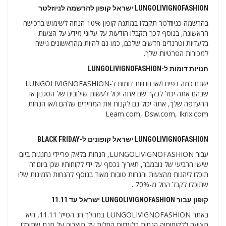
LUNGOLIVIGNOFASHION ישראל קופון להרשמה לניוזלטר
בהרשמה כניוזלטר תקבלו במתנה קופון 10% הנחה לשימוש ברכישה
הראשונה, בנוסף לכך תקבלו הודעות על עלוני מידע על הצעות
בלעדיות וטרנדים חדשים שלכם, כמו גם להיות מהראשונים גישה
למכירות הפרטיות שלך.
חנויות דומות ל-LUNGOLIVIGNOFASHION
ישנם כמה דפים ו/או חנויות דומות ל-LUNGOLIVIGNOFASHION
שבהם אתה יכול לבקר שם אתה יכול לעשות שילובים של הסגנון או
ההעדפה שלך, אתה יכול גם לקנות את המחירים שלהם ו/או הנחות
Leam.com, Dsw.com, Ikrix.com
LUNGOLIVIGNOFASHION ישראל קופונים ל-BLACK FRIDAY
עבור LUNGOLIVIGNOFASHION, הנחות בלאק פריידי נחגגות ביום
שישי הרביעי של נובמבר, תאריך נכסף על ידי לקוחותיו שכן ביום זה
תוכלו ליהנות מהצעות והנחות טובות מאוד בנוסף להנחות הזמינות שלו
שתוכלו לקבל החל מ-70% .
קופון עבור LUNGOLIVIGNOFASHION ישראל עד 11.11
באתר LUNGOLIVIGNOFASHION במהלך חג הסייל 11.11, היא
מציעה ללקוחותיה הנחות בלעדיות החלות על מוצריה על מנת שתוכלו