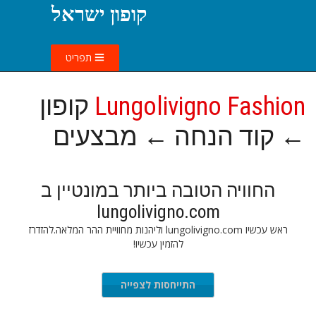
קופון ישראל
תפריט
Lungolivigno Fashion
קופון
← קוד הנחה ← מבצעים
החוויה הטובה ביותר במונטיין ב
lungolivigno.com
ראש עכשיו lungolivigno.com וליהנות מחוויית ההר המלאה.להזדרז
להזמין עכשיו!
התייחסות לצפייה