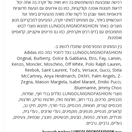
רכישה שמבצעת המשתמשים בה היא חוויה של יוקרה בה אתה יכול
לראות תצוגות אופנה וקולקציות, כמו גם אירועים עם הצעות חדשניות
ודינאמיות מאוד שבהן כל לקוח שלה מזוהה מהצעירים ביותר ועד
העכשוויים ביותר, עם מומחים למותגי יוקרה, המציעים למבקריהם מגוון
מוצרים. באתר LUNGOLIVIGNOFASHION תמצאו מוצרי לבוש
מתוחכמים עם בדים רכים ויוקרתיים, כמו גם פריטים איקוניים, קלאסיים
ואספנות.
בין המותגים המפורסמים שתוכלו להשיג ב-
LUNGOLIVIGNOFASHION נוכל להזכיר כמה כמו Adidas
Original, Burberry, Dolce & Gabbana, Etro, Fay, Lanvin,
Kenzo, Moncler, Moschino, Off White, Polo Ralph Lauren,
Reebok, Saint Laurent, Tod's, Versace, Gucci, Stela
McCartney, Anya Hindmarch, DKNY, Palm Angels, Z-
Zegna, Maison Margiela, Isabel Marant, Emilio Pucci,
Bluemarine, Jimmy Choo.
מוצרי LUNGOLIVIGNOFASHION כוללים בגדי חוף, שמלות,
מכנסיים, סריגים, בגדי רחוב, חולצות פולו, חולצות טריקו, חולצות,
מכנסיים קצרים, חצאיות, מכנסיים, בגדי חורף, תיקים, תיקי גב,
קלאצ'ים, מגפיים, מגפונים, מוקסינים, נעלי שרוכים , נעלי בית,
סנדלים, חגורות, כפפות, כובעים, תכשיטים, פונצ'ו, שכמיות, צעיפים,
נעליים, גרביים, גרביים.