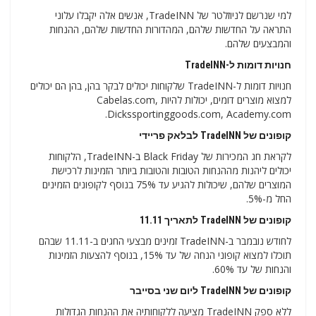
למי שנרשם לניוזלטר של TradeINN, אנשים אלה יקבלו עלוני
התראה על החדשות שלהם, המהדורות החדשות שלהם, ההנחות
והמבצעים שלהם.
חנויות דומות ל-TradeINN
חנויות דומות ל-TradeINN שלקוחות יכולים לבקר בהן, בהן הם יכולים
למצוא מוצרים דומים, יכולות להיות Cabelas.com,
Dickssportinggoods.com, Academy.com.
קופונים של TradeINN לבלאק פריידי
לקראת חג המכירות של Black Friday ב-TradeINN, הלקוחות
יכולים ליהנות מההנחות הטובות והטובות ביותר הזמינות לרכישת
המוצרים שלהם, שיכולות להגיע עד 75% בנוסף לקופונים הזמינים
החל מ-5%.
קופונים של TradeINN לתאריך 11.11
לחודש נובמבר ב-TradeINN זמינים מבצעי החגים ב-11.11 שבהם
תוכלו למצוא קופוני הנחה של עד 15%, בנוסף להצעות הזמינות
והנחות של עד 60%.
קופונים של TradeINN ליום שני בסייבר
ללא ספק TradeINN מציעה ללקוחותיה את ההנחות הגדולות