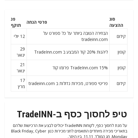
סוג
פג
פרטי הנחה
ההצעה
תוקף
הבחירה הטובה ביותר על כל ספורט על
קידום
12 יולי
tradeinn.com
29
קופון
ליהנות 20% קוד המבצע ב TradeInn.com
ינואר
21
קופון
TradeInn.com 15% פרומו קוד
ינואר
17
קידום
פריטי ספורט, מכירות גדולות ב tradeinn.com
מרץ
טיפ לחסוך כסף ב-TradeINN
על מנת לחסוך כסף, לקוחות TradeINN יכולים לבצע את הרכישות שלהם
בתאריכי מכירה מיוחדים התואמים לחגי מכירות כגון Black Friday, Cyber ​​​​
Monday, חג המולד, 11.11, בין היתר.