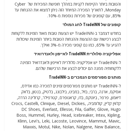
והטובות ביותר הקיימות לקניות במהלך חופשת המכירות של Cyber ​​​​
Monday, לתאריך המכירה המיוחד הזה ניתן למצוא את ההנחות עד
85%, עם קופונים של מכירות נוספות מ-10%.
קופונים של TradeINN לחג המולד
בחודש דצמבר ב-TradeINN יש הצעות טובות מאוד הזמינות ללקוחות
לבצע רכישות עם ההצעות וההנחות הטובות ביותר הזמינות שיכולות
להגיע עד 65%, כמו גם קופוני מכירה מ-3% ואילך.
אפליקציה סלולרית TradeINN לאייפון ולאנדרואיד
ל-TradeINN יש אפליקציה סלולרית לאייפון ולאנדרואיד הזמינה
ללקוחותיה ממנה הם יכולים לבצע את הרכישות שלהם.
מותגים מפורסמים הנמכרים ב-TradeINN
ל-TradeINN יש מותגים מפורסמים זמינים למכירה כמו אדידס,
אסיקס, ארנה, ברבי, בזיל, במבינו, בילבונג, בלטיק, בנטון, בלאק
דיאמון, פרפר, ביוטקס, בז'ו, קראגופרס, קטרפילר, קרולינה הררה,
קלווין קליין, קולומביה, Crocs, Castelli, Clinique, Diesel, Dickies,
DC Shoes, Everlast, Ellesse, Fila, Galfer, Glove, Hugo
Boss, Hummel, Hurley, Head, Icebreaker, Intex, Kipling,
Klinn, Levi's, Leki, Lacoste, Leovince, Mammut, Mavic,
Maxxis, Motul, Nike, Nolan, Nalgene, New Balance,