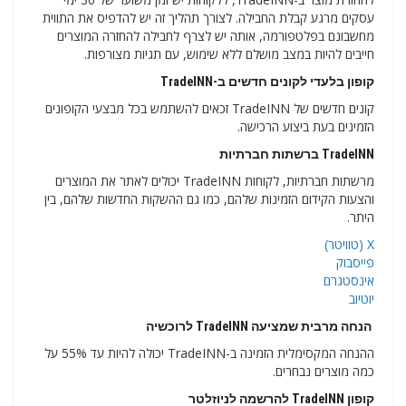
עסקים מרגע קבלת החבילה. לצורך תהליך זה יש להדפיס את התווית
מחשבונם בפלטפורמה, אותה יש לצרף לחבילה להחזרה המוצרים
חייבים להיות במצב מושלם ללא שימוש, עם תגיות מצורפות.
קופון בלעדי לקונים חדשים ב-TradeINN
קונים חדשים של TradeINN זכאים להשתמש בכל מבצעי הקופונים
הזמינים בעת ביצוע הרכישה.
TradeINN ברשתות חברתיות
מרשתות חברתיות, לקוחות TradeINN יכולים לאתר את המוצרים
והצעות הקידום הזמינות שלהם, כמו גם ההשקות החדשות שלהם, בין
היתר.
X (טוויטר)
פייסבוק
אינסטגרם
יוטיוב
הנחה מרבית שמציעה TradeINN לרוכשיה
ההנחה המקסימלית הזמינה ב-TradeINN יכולה להיות עד 55% על
כמה מוצרים נבחרים.
קופון TradeINN להרשמה לניוזלטר