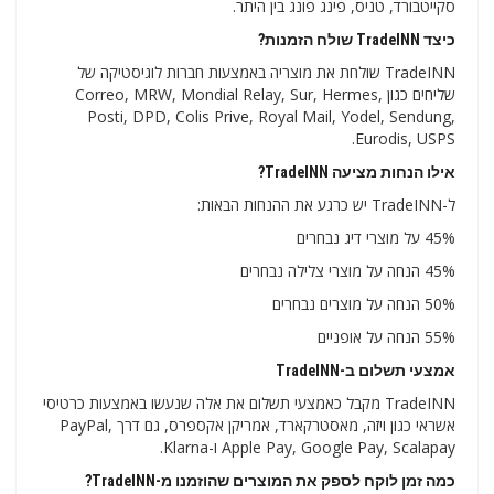
סקייטבורד, טניס, פינג פונג בין היתר.
כיצד TradeINN שולח הזמנות?
TradeINN שולחת את מוצריה באמצעות חברות לוגיסטיקה של
שליחים כגון Correo, MRW, Mondial Relay, Sur, Hermes,
Posti, DPD, Colis Prive, Royal Mail, Yodel, Sendung,
Eurodis, USPS.
אילו הנחות מציעה TradeINN?
ל-TradeINN יש כרגע את ההנחות הבאות:
45% על מוצרי דיג נבחרים
45% הנחה על מוצרי צלילה נבחרים
50% הנחה על מוצרים נבחרים
55% הנחה על אופניים
אמצעי תשלום ב-TradeINN
TradeINN מקבל כאמצעי תשלום את אלה שנעשו באמצעות כרטיסי
אשראי כגון ויזה, מאסטרקארד, אמריקן אקספרס, גם דרך PayPal,
Apple Pay, Google Pay, Scalapay ו-Klarna.
כמה זמן לוקח לספק את המוצרים שהוזמנו מ-TradeINN?