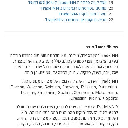
אפליקציה סלולרית TradeINN לאייפון ולאנדרואיד
מותגים מפורסמים הנמכרים ב-TradeINN
טיפ לחסוך כסף ב-TradeINN
מבצעים וקופונים מיוחדים ב-TradeINN
מה TradeINN מוכר
TradeINN זמין בספרד, ג'ירונה, מאז הקמתה הוא סווג כחברה מובילה
בעולם המציעה מוצרי ספורט לכולם, כולל אופנה, עשה זאת בעצמך,
טכנולוגיה ועוד, הזמינים לענפי ספורט שונים ככל שהם יכולים. מימי,
שלג, יוגה, ראנר, טרקים, שחייה, רכיבה על אופניים, בין היתר.
TradeINN היא חברה שיש לה קבוצה של מוצרים מגוונים כולל
Diveinn, Waveinn, Swiminn, Snowinn, Trekkinn, Runnerinn,
Traininn, Smashinn, Goalinn, Xtremeinn, Motoardinn,
Dressinn, Kidinn, + Sports.
ל-TradeINN יש מוצרים זמינים לגברים, נשים וילדים שבהם תוכלו
להשיג ביגוד, הנעלה ותיקים מהמותגים המפורסמים ביותר, והיא
נשלחת לכ-150 מדינות בעולם ותוכלו למצוא מוצרים לדיג, שחייה,
סקי, טרקים , רץ, אופניים, רכבת, אופנוע, כדורגל, גלישה, סקייט,