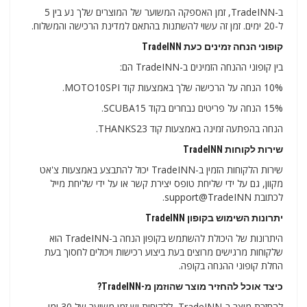
ב-TradeINN, זמן האספקה ​​המשוער של המוצרים שלך נע בין 5
ל-20 ימים. זמן זה עשוי להשתנות בהתאם למדינת הרכישה והמשלוח.
קופוני הנחה זמינים כעת TradeINN
בין קופוני ההנחה הזמינים ב-TradeINN הם:
10% הנחה על הרכישה שלך באמצעות קוד MOTO10SPI.
15% הנחה על פריטים נבחרים בקוד SCUBA15.
הנחה בהפתעה זמינה באמצעות קוד THANKS23.
שירות לקוחות TradeINN
שירות הלקוחות הזמין ב-TradeINN יכול להתבצע באמצעות צ'אט
מקוון, גם על ידי שליחת טופס יצירת קשר או על ידי שליחת מייל
לכתובת support@TradeINN.
יתרונות השימוש בקופון TradeINN
היתרונות של היכולת להשתמש בקופון הנחה ב-TradeINN הוא
שלקוחות מרגישים מרוצים בעת ביצוע רכישות ויכולים לחסוך בעת
החלת קופוני ההנחה בקופה.
כיצד אוכל להחזיר מוצר שהוזמן מ-TradeINN?
להחזרת מוצר ב-TradeINN, ללקוחות יש זמן משוער של 30 ימי