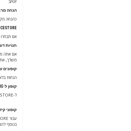
יוטיוב
הנחה מרבית שמציעה E
כהנחה מקסימ
CHOICESTORE ישראל קופון לה
אם תבחרו להירשם עכשיו לניוזלטר OICESTORE
חנויות דומות ל-E
משלך, אתה יכו
קופונים של CHOICESTORE ישראל ל-IDAY
הנחות בלאק פריידי ב-CHOICESTORE היא אחת החשובות ביותר בחגי המכירות
קופון ל-CHOICESTORE ישראל ל-11.11
ל-CHOICESTORE יש הנחות ומבצעים טובים מאוד, מהם תוכלו ליהנות על חלק מהמוצרים שלה בין 35% ל-45%.
קופוני קידום מכירות STORE
בנוסף להנחות הבלעד