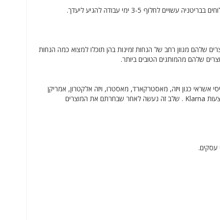
ב-CHOICESTORE המוצרים שלך נשלחים באמצעות חברת שליחויות כגון In Post ועבור משלוחים בבריטניה עשויים לחלוף 3-5 ימי עבודה להגיע ליעדך.
ן המוצרים שלהם מגוון רחב של הנחות זמינות בהן תוכלו למצוא כמה הנחות
המבוצעים בכרטיסי חיוב וכרטיסי אשראי כגון ויזה, מאסטרקארד, מאסטרו, ויזה אלקטרון, אמריקן
אקספרס, דלתא, יורוקארד, וכן באמצעות ארנקים דיגיטליים כגון PayPal, Apple Pay או באמצעות Klarna . שלב זה נעשה לאחר שבחרתם את המוצרים