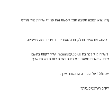
מציע פגישת שאלות ותשובות במקרה שלא תמצא תשובה תוכל לעשות זאת על ידי שליחת מייל מהדף
רכישה, עם אפשרות לקנות ולשאת יותר מוצרים ממה שציפית.
כדי לבצע החזרה ב-CHOICESTORE, יש לך פרק זמן של 14 ימי עסקים לעיבוד ולשם כך עליך לשלוח מייל לכתובת returns@.co.uk, עליך לקחת בחשבון
דות. אפשרות נוספת היא לחזור ישירות לחנות הפיזית שלך.
דום העדכניים ביותר.