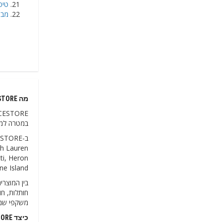
טיפ לח
מבצעי
מה CHOICESTORE מוכרת לישראל
במטרה למל
ti, Heron
e Island.
חותלות, חול
משקפי שמש,
כיצד CHOICESTORE שולחת הזמנות לישראל