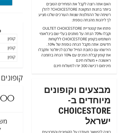
RA10
האם אתה רוצה לקבל את המחירים הטובים
ביותר בחנות המקוונת CHOICESTORE? להלן
רשימה של ההמלצות שצוות העורכים שלנו מציע
לך ליהנות מהנחה נוספת:
פתחו את קטגוריית OULTET CHOICESTORE
ס
וקבלו 70% הנחה על מותגים בעלי שם בינלאומי
קופון
השתמש בקופון CHOICESTORE ללקוחות
חדשים: אתה מקבל הנחה נוספת של 10%.
קופון
הירשמו עם כתובת המייל שלכם לניוזלטר ותקבלו
את קופון קבלת הפנים עם 10% הנחה בהזמנה
קופון
ראשונה + משלוח חינם
מינימום רכישה 300 יורו למשלוח חינם
קופונים 
מבצעים וקופונים
מיוחדים ב-
CHOICESTORE
ישראל
משל
ק
רוצה להישאר מעודכן על הקופונים והמבצעים