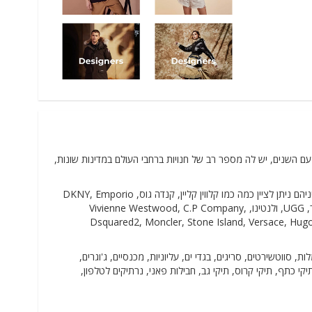
 שהחלה את דרכה בשנת 1981, שהולכת ומתרחבת עם השנים, יש לה מספר רב של חנויות ברחבי העולם במדינות שונות,
ב-CHOICESTORE תמצאו מוצרים איכותיים ממיטב המעצבים המפורסמים והידועים בעולם, ביניהם ניתן לציין כמה כמו קלווין קליין, קנדה גוס, DKNY, Emporio
Armani, Guess, Kenzo, Moschino, Polo Ralph Lauren, סטלה מקרטני, טומי הילפיגר, UGG, ולנטינו, Vivienne Westwood, C.P Company,
Dsquared2, Moncler, Stone Island, Versace, Hugo
 ז'קטים, שמלות, סווטשירטים, סריגים, בגדי ים, עליוניות, מכנסיים, ג'וגרים,
תיקי כתף, תיקי קרוס, תיקי גב, חבילות פאני, נרתיקים לטלפון,