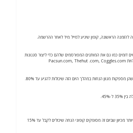
 CHOICESTORE שבהן אתה יכול לראות פריטים דומים כמו גם את המותגים המפורסמים שלהם כדי ליצור סגנונות
Pacsu
עבור CHOICESTORE, ההנחות של Cyber ​​​​Monday תואמות לאחת מההנחות הפופולריות ביותר מכיוון שביום זה מסופקים קופוני הנחה שיכולים לקבל עד 15%