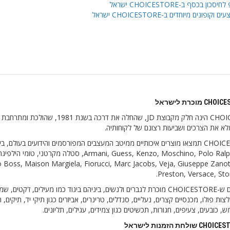
יסכון בכסף ב-CHOICESTORE ישראל
ם וקופונים מיוחדים ב-CHOICESTORE ישראל
CHOICESTORE הינה חלק מקבוצת JD,
א את הצרכים ושביעות רצונם של לקוחותיה.
 Boss, Maison Margiela, Fiorucci, Marc Jacobs, Veja, Giuseppe Zanot
Preston, Versace, Ston
בין המוצרים ש-CHOICESTORE מוכרת לגברים ולנשים, ביניהם ביגוד כמו מעילים,
צות פולו, מכנסיים קצרים, נעליים, סנדלים, טרינרים, אביזרים כגון תיקי יד, תיקים, 
 כובעים, צעיפים, חגורות, תכשיטים כגון צמידים, עגילים, תליונים.