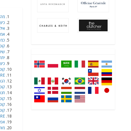
מה CHOICESTORE מוכרת ל
כיצד CHOICESTORE שולח
אילו ה
אמצעי 
כמה ז
קופוני
שירות ל
יתרונו
כיצד 
קופ
ESTORE
הנחה מר
קופון CHOICESTORE ישרא
חנויות
קופונים של E
קופון ל-ICESTORE
קופוני ק
CESTORE
אפליקציה
מותג