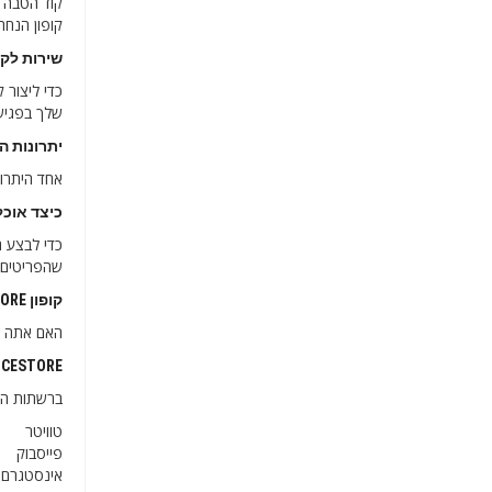
קוד הטבה של CHOICESTORE 10% הנחה ל
קופון הנחה של 30% עבור STORE
שירות לקוחות CESTORE
שלך בפגיש
יתרונות השימוש ב
אחד היתרו
כיצד אוכל להחז
שהפריטים ח
קופון CHOICESTORE בלעדי לרוכשים חדשים בישראל
האם אתה לקוח חדש של CHOICESTORE? השתמש בקופ
CHOICESTORE ישראל במד
ברשתות החב
טוויטר
פייסבוק
אינסטגרם