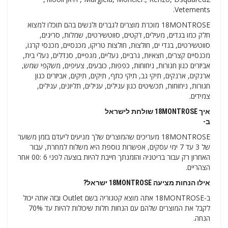
Vetements.
18MONTROSE מוכרת מוצרים לגברים ולנשים בהם תוכלו למצוא
חלק כמו בגדים, מעילים, ז'קטים, סווטשירטים, שמלות, סריגים,
סווטשירטים, בגדי ים, חולצות, חולצות טריקו, מכנסיים, מכנסי קרגו,
מכנסיים קצרים, חצאיות, גרביים, נעליים, מגפיים, סנדלים, נעלי בית,
אביזרים כגון חגורות, ניחוחות, כפפות, כובעים, צעיפים, משקפי שמש,
ארנקים, ארנקים, תיקי גב, תיקי כתף, תיקים, תיקים, אביזרים כגון
חגורות, ניחוחות, תכשיטים כגון עגילים, עגילים, תליונים, עגילים,
צמידים.
איך 18MONTROSE שולחת לישראל
ב-
18MONTROSE מעריכים שהמוצרים שלך מגיעים ליעדם בזמן משוער
של 3 עד 7 ימי עסקים, אפשרות נוספת היא משלוח למחרת, עבור
האחרון רק עבור בריטניה והזמנתך חייבת להיות בוצעה לפני 6 :00 אחר
הצהריים.
אילו הנחות מציעה 18MONTROSE ישראל?
ב-18MONTROSE אתה מוצא קטגוריה בשם Outlet ובזה אתה יכול
לקבל את המוצרים שלהם עם הנחות חלות שיכולות להיות עד 70%
הנחה.