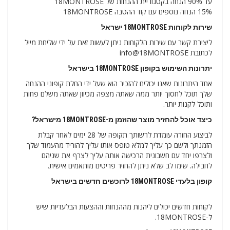
עד 90% הנחה בקטגוריית ההנחות של 18MONTROSE
15% הנחה נוספים עם קוד ההטבה 18MONTROSE
שירות לקוחות 18MONTROSE ישראל
ליצירת קשר עם שירות הלקוחות ניתן לעשות זאת על ידי שליחת מייל
לכתובת info@18MONTROSE
יתרונות השימוש בקופון 18MONTROSE בישראל
אחד היתרונות שאנו יכולים להזכיר הוא שעל ידי החלת קופוני ההנחה
שלך תוכל לחסוך יותר ממה שאתה מצפה מכיוון שאתה משלם פחות
ותוכל לקנות יותר.
כיצד אוכל להחזיר מוצר שהוזמן מ-18MONTROSE מישראל?
לביצוע החזרה עומדת לרשותך תקופה של 28 ימים לאחר קבלת
הזמנתך ולשם כך עליך למלא טופס אותו עליך להוריד מהעמוד שלך
ולצרפו יחד עם חשבונית הרכישה אותה עליך לצרף את שניהם
לחבילה. שימו לב שלא ניתן להחזיר פריטים מותאמים אישית.
קופון בלעדי 18MONTROSE לרוכשים חדשים בישראל
לקוחות חדשים יכולים ליהנות מההנחות וההצעות הבלעדיות שיש
ל-18MONTROSE.