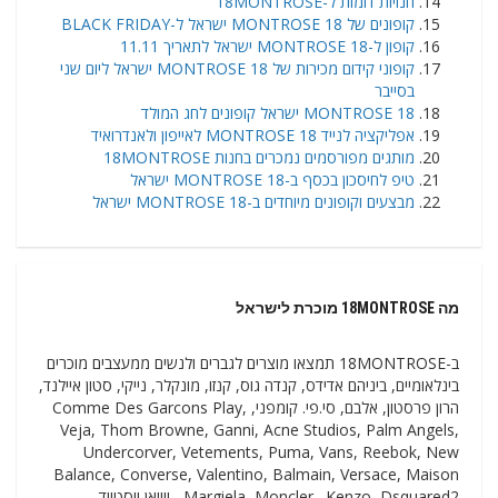
חנויות דומות ל-18MONTROSE
קופונים של 18 MONTROSE ישראל ל-BLACK FRIDAY
קופון ל-18 MONTROSE ישראל לתאריך 11.11
קופוני קידום מכירות של 18 MONTROSE ישראל ליום שני
בסייבר
18 MONTROSE ישראל קופונים לחג המולד
אפליקציה לנייד 18 MONTROSE לאייפון ולאנדרואיד
מותגים מפורסמים נמכרים בחנות 18MONTROSE
טיפ לחיסכון בכסף ב-18 MONTROSE ישראל
מבצעים וקופונים מיוחדים ב-18 MONTROSE ישראל
מה 18MONTROSE מוכרת לישראל
ב-18MONTROSE תמצאו מוצרים לגברים ולנשים ממעצבים מוכרים
בינלאומיים, ביניהם אדידס, קנדה גוס, קנזו, מונקלר, נייקי, סטון איילנד,
הרון פרסטון, אלבם, סי.פי. קומפני, Comme Des Garcons Play,
Veja, Thom Browne, Ganni, Acne Studios, Palm Angels,
Undercorver, Vetements, Puma, Vans, Reebok, New
Balance, Converse, Valentino, Balmain, Versace, Maison
Margiela, Moncler., Kenzo, Dsquared2 , ויויאן ווסטווד,