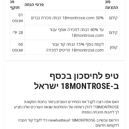
סוג
פג
פרטי הנחה
ההצעה
תוקף
01
קידום
18montrose.com 30% הנחה מכירת גברים
אוגוסט
עד 40% הנחה למכירה אוסף עבור
קידום
28 יולי
18montrose.com
לקחת נוסף 15% הנחה קוד עבור
06
קופון
18montrose.com פריטים למכירה
אוגוסט
טיפ לחיסכון בכסף
ב-18MONTROSE ישראל
האם אתה רוצה לקבל את המחירים הטובים ביותר בחנות המקוונת
18MONTROSE? להלן רשימה של ההמלצות שצוות העורכים שלנו מציע
לך ליהנות מהנחה נוספת:
הירשם עכשיו ב-newlsetteurl 18MONTROSE כדי לקבל קוד הטבה
ללקוחות חדשים