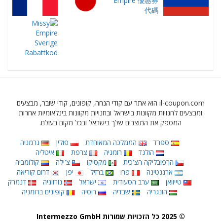
il-coupon.com הוא אתר עם קודי הנחה, קופונים, קודי שובר, מבצעים
ומבצעים לחנויות מקוונות בישראל ובחנויות מקוונות בינלאומיות אחרות
המספק את המוצרים שלך בישראל ובכל מקום בעולם.
ספרד
הממלכה המאוחדת
פולין
גרמניה
הולנד
רומניה
צרפת
איטליה
הרפובליקה הצ'כית
מקסיקו
צ'ילה
קולומביה
ארגנטינה
פרו
ברזיל
יפן
דרום קוריאה
טייוואן
ערב הסעודית
ישראל
נורווגיה
דנמרק
הונגריה
שבדיה
רוסיה
קופונים ברומניה
© 2025 כל הזכויות שמורות Intermezzo GmbH