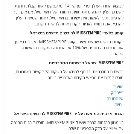
לביצוע החזרה יש לך פרק זמן של 14 ימי עסקים לאחר קבלת הזמנתך.
לשם כך עליך להדפיס את תווית ההחזרה של רויאל מייל. אם אינך יכול
להדפיס, תוכל לעשות זאת ישירות ברויאל מייל. לאחר שסיימת, עליך
להדביק את התווית לאריזה ולקחת אותה למשרד הקרוב.
קופון בלעדי MISSYEMPIRE לרוכשים חדשים בישראל
לקוחות חדשים שמשתמשים בקופון MISSYEMPIRE מקבלים באופן
אוטומטי הנחה נוספת של 10% על ההזמנה המקוונת הראשונה
שלהם.
MISSYEMPIRE ישראל ברשתות החברתיות
ברשתות החברתיות, בנוסף למידע על השקות הקולקציות האחרונות,
תוכלו לגלות את מבצעי הקידום העדכניים ביותר.
טוויטר
פייסבוק
אינסטגרם
יוטיוב
הנחה מרבית המוצעת על ידי MISSYEMPIRE לרוכשים בישראל
בין מגוון ההנחות הרחב שיש ל-MISSYEMPIRE, תוכלו ליהנות מהנחה
של 79% על חלק מהפריטים שלה.