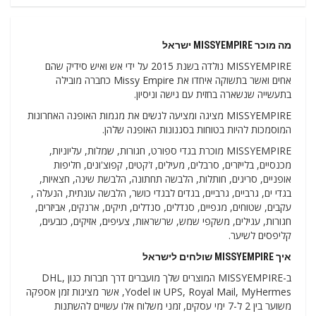
מה מוכר MISSYEMPIRE ישראל
MISSYEMPIRE נולדה בשנת 2015 על ידי אש ואיש סידיק שהם
אחים ואשר בתשוקה איחדו את Missy Empire כחברה מובילה
בתעשייה שנשארה בחזית עם גישה וניסיון.
MISSYEMPIRE מציגה ומציעה לנשים את מגמות האופנה האחרונות
המוסמכות להיות בטוחות בסגנונות האופנה שלהן.
MISSYEMPIRE מוכרת בגדי ספורט, חגורות, שמלות, עליוניות,
מכנסיים, בלייזרים, סרבלים, מעילים, ז'קטים, קפוצ'ונים, חליפות
אופניים, סריגים, חותלות, הלבשה תחתונה, הלבשת שינה, חצאיות,
בגדי ים, גרביים, גרביים, בגדים לבגדי כושר, הלבשה עונתית, הנעלה ,
עקבים, שטוחים, מגפיים, סנדלים, סנדלים, תיקים, ארנקים, אביזרים,
חגורות, עגילים, משקפי שמש, שרשראות, צעיפים, אזיקים, כובעים,
קליפסים לשיער.
איך MISSYEMPIRE שולחים לישראל
ב-MISSYEMPIRE המוצרים שלך מועברים דרך חברות כגון DHL,
UPS, Royal Mail, MyHermes או Yodel, אשר מציגות זמן אספקה
​​משוער בין 2 ל-7 ימי עסקים, זמני משלוח אלו עשויים להשתנות