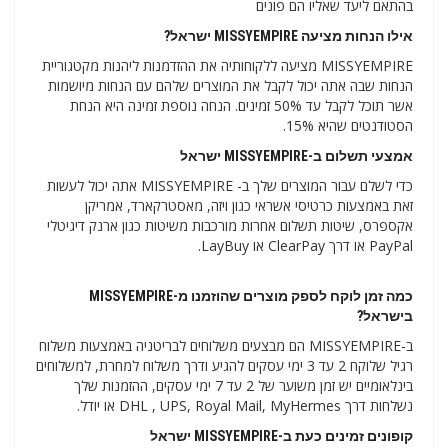
בהתאם ליעד שאליו הם פונים
אילו הנחות מציעה MISSYEMPIRE ישראל?
MISSYEMPIRE מציעה ללקוחותיה את ההזדמנות ליהנות מקטגוריית
הנחות שבה אתה יכול לקבל את המוצרים שלהם עם הנחות מיושמות
אשר תוכל לקבל עד 50% זמינים. הנחה נוספת זמינה היא הנחת
הסטודנטים שהיא 15%.
אמצעי תשלום ב-MISSYEMPIRE ישראל
כדי לשלם עבור המוצרים שלך ב- MISSYEMPIRE אתה יכול לעשות
זאת באמצעות כרטיסי אשראי כגון ויזה, מאסטרקארד, אמריקן
אקספרס, שיטות תשלום אחרות מורכבות משיטות כגון ארנק דיגיטלי
PayPal או דרך ClearPay או LayBuy.
כמה זמן לוקח לספק מוצרים שהוזמנו מ-MISSYEMPIRE
בישראל?
ב-MISSYEMPIRE הם מבצעים משלוחים לבריטניה באמצעות משלוח
רגיל שלוקח 2 עד 3 ימי עסקים להגיע ודרך משלוח למחרת, למשלוחים
בינלאומיים יש זמן משוער של 2 עד 7 ימי עסקים, ההזמנות שלך
נשלחות דרך DHL , UPS, Royal Mail, MyHermes או יודל.
קופונים זמינים כעת ב-MISSYEMPIRE ישראל