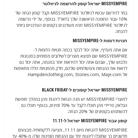
MISSYEMPIRE ישראל קופון להרשמה לניוזלטר
בחר להירשם עכשיו לניוזלטר MISSYEMPIRE וקבל קופון הנחה של
10% עבור ההזמנה הראשונה שלך בדוא"ל. בנוסף, על ידי הרשמה
לניוזלטר MISSYEMPIRE תהיו מעודכנים בקופונים העדכניים ביותר
להנחה.
חנויות דומות ל-MISSYEMPIRE
אם אתה מעדיף, אתה יכול לבקר בכמה חנויות הדומות ל-
MISSYEMPIRE שם תמצא מוצרים לשילובים מסוימים בסגנונות
הלבוש שלך, שבהם אתה יכול להיראות יותר במגמה, אתה יכול גם
לראות את ההנחות והמשלוחים שלהם, חלק מהחנויות הללו מתאימות
אל Hampdenclothing.com, Stories.com, Maje.com.
MISSYEMPIRE ישראל קופונים ל-BLACK FRIDAY
למוצרי MISSYEMPIRE יש מגה הנחות ליהנות מהן במהלך חופשת
הבלאק פריידי מהן תוכלו לקבל עד 70% זמינים, בנוסף תוכלו גם
להשתמש בקופונים של 20% הנחה.
קופון עבור MISSYEMPIRE ישראל ל-11.11
MISSYEMPIRE להנחות מיום 11.11, מציעה ללקוחותיה מבצעים
חדשניים כך שתוכלו ליהנות יחד עם ההנחות הזמינות שלה מ-40% עד