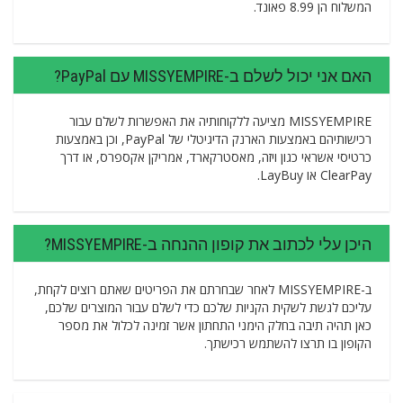
המשלוח הן 8.99 פאונד.
האם אני יכול לשלם ב-MISSYEMPIRE עם PayPal?
MISSYEMPIRE מציעה ללקוחותיה את האפשרות לשלם עבור
רכישותיהם באמצעות הארנק הדיגיטלי של PayPal, וכן באמצעות
כרטיסי אשראי כגון ויזה, מאסטרקארד, אמריקן אקספרס, או דרך
ClearPay או LayBuy.
היכן עלי לכתוב את קופון ההנחה ב-MISSYEMPIRE?
ב-MISSYEMPIRE לאחר שבחרתם את הפריטים שאתם רוצים לקחת,
עליכם לגשת לשקית הקניות שלכם כדי לשלם עבור המוצרים שלכם,
כאן תהיה תיבה בחלק הימני התחתון אשר זמינה לכלול את מספר
הקופון בו תרצו להשתמש רכישתך.