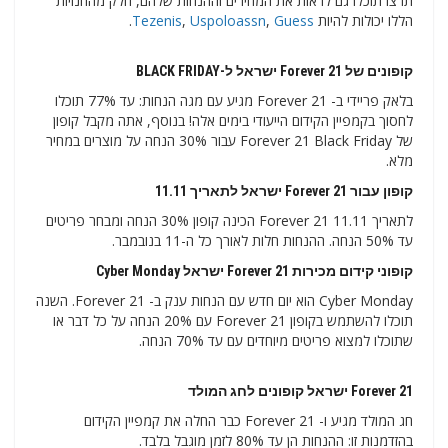
תרצו תוכלו גם לראות את המחירים וההנחות שלהם, חלק מהחנויות
הללו יכולות להיות
Guess
,
Uspoloassn
,
Tezenis
.
קופונים של Forever 21 ישראל ל-BLACK FRIDAY
בלאק פריידי ב- Forever 21 מגיע עם מגה הנחות: עד 77% תוכלו
לחסוך בקמפיין הקידום הייעודי בימים אלה! בנוסף, אתה מקבל קופון
של Forever 21 Black Friday עבור 30% הנחה על מוצרים במחיר
מלא.
קופון עבור Forever 21 ישראל לתאריך 11.11
לתאריך 11.11 Forever 21 הכינה קופון 30% הנחה ומבחר פריטים
עד 50% הנחה. ההנחות חלות לאורך כל ה-11 בנובמבר.
קופוני קידום מכירות Forever 21 ישראל Cyber ​​​​Monday
Cyber ​​​​Monday הוא יום חדש עם הנחות ענק ב- Forever 21. השנה
תוכלו להשתמש בקופון Forever 21 עם 20% הנחה על כל דבר או
שתוכלו למצוא פריטים מיוחדים עם עד 70% הנחה.
Forever 21 ישראל קופונים לחג המולד
חג המולד מגיע ו- Forever 21 כבר החלה את קמפיין הקידום
בהזדמנות זו: ההנחות הן עד 80% לזמן מוגבל בלבד.