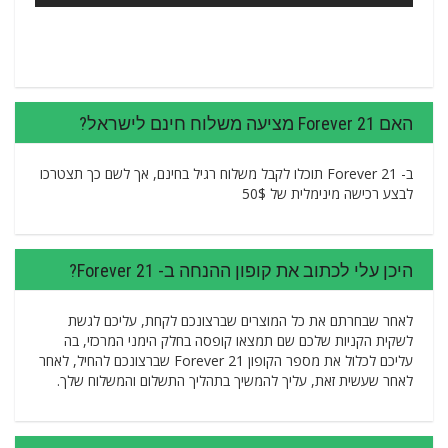
האם Forever 21 מציעה משלוח חינם לישראל?
ב- Forever 21 תוכלו לקבל משלוח רגיל בחינם, אך לשם כך תצטרכו
לבצע רכישה מינימלית של 50$
היכן עלי לכתוב את קופון ההנחה ב- Forever 21?
לאחר שבחרתם את כל המוצרים שברצונכם לקחת, עליכם לגשת
לשקית הקניות שלכם שם תמצאו קופסה בחלק הימני המרכזי, בה
עליכם לכלול את מספר הקופון Forever 21 שברצונכם להחיל, לאחר
לאחר שעשית זאת, עליך להמשיך בתהליך התשלום והמשלוח שלך.