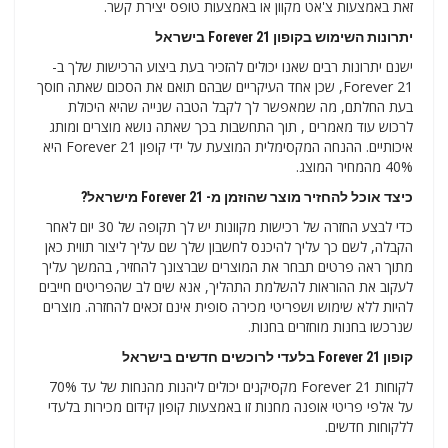
זאת באמצעות צ'אט מקוון או באמצעות טופס יצירת קשר.
יתרונות השימוש בקופון Forever 21 בישראל
ישנם יתרונות רבים שאנו יכולים להזכיר בעת ביצוע הרכישות שלך ב-
Forever 21, שכן אחד העיקריים שבהם תואם את הסכום שאתה חוסך
בעת החלתם, מה שמאפשר לך לקבל הטבה שנייה שהיא היכולת
לרכוש עוד מאמרים , תוך התחשבות בכך שאתה נושא מוצרים ומותג
איכותיים. ההנחה המקסימלית המוצעת על ידי קופון Forever 21 היא
40% מהמחיר המוצג.
כיצד אוכל להחזיר מוצר שהוזמן מ- Forever 21 מישראל?
כדי לבצע החזרה של רכישות מקוונות יש לך תקופה של 30 יום לאחר
הקבלה, לשם כך עליך להיכנס לחשבון שלך שם עליך ליצור תווית כאן
מתוך ראה פרטים תבחר את המוצרים שברצונך להחזיר, בהמשך עליך
לעקוב את ההוראות להשלמת התהליך, אנא שים לב שהפריטים חייבים
להיות ללא שימוש ושפריטי מכירה סופית אינם זכאים להחזרה. מוצרים
שנרכשו בחנות מוחזרים בחנות.
קופון Forever 21 בלעדי לרוכשים חדשים בישראל
לקוחות Forever 21 מקסיקנים יכולים ליהנות מהנחות של עד 70%
על אלפי פריטי אופנה מחנות זו באמצעות קופון קידום מכירות בלעדי
ללקוחות חדשים.