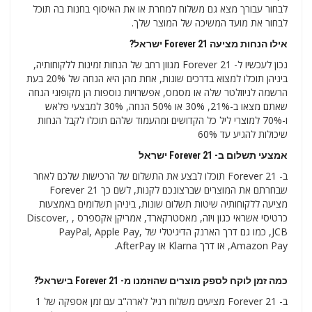
לבחור עבורך מצא גם משלוח למחרת או את האיסוף בחנות בה תוכל
לבחור את מועד המשיכה של המוצר שלך.
אילו הנחות מציעה Forever 21 ישראל?
נכון לעכשיו ל- Forever 21 מגוון רחב של הנחות זמינות ללקוחותיה,
ביניהן תוכלו למצוא בדרכים שונות, אחת מהן היא הנחה של 20% בעת
הרשמה לניוזלטר שלה או מסמס, אפשרויות נוספות הן מקופוני הנחה
שאתם מצאו ב-21%, 30% או 50% הנחה, 30% למבצעי פלאש
ו-70% למוצרי ליל כל הקדושים ומהעמוד שלהם תוכלו לקבל הנחות
שיכולות להגיע עד 60%
אמצעי תשלום ב- Forever 21 ישראל
ב- Forever 21 תוכלו לבצע את התשלום של הרכישות שלכם לאחר
שבחרתם את המוצרים שברצונכם לקנות, לשם כך Forever 21
מציעה ללקוחותיה שיטות תשלום שונות, ביניהן תשלומים באמצעות
כרטיסי אשראי כגון ויזה, מאסטרקארד, אמריקן אקספרס , Discover,
JCB, כמו גם דרך הארנק הדיגיטלי של PayPal, Apple Pay,
Amazon Pay, או דרך Klarna או AfterPay.
כמה זמן לוקח לספק מוצרים שהוזמנו מ- Forever 21 בישראל?
ב- Forever 21 מציעים משלוח רגיל לארה"ב עם זמן אספקה ​​של 1