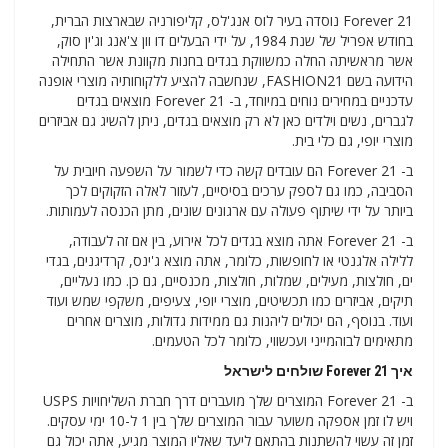
Forever 21 נוסדה בעיר לוס אנג'לס, קליפורניה שבארצות הברית,
בחודש אפריל של שנת 1984, על ידי הבעלים דו וון צ'אנג וג'ין סוק,
אשר מראשיתה החלה כמשווקת בגדים בחנות מקוונת אשר התחילה
הידועה בשם FASHION21, שנחשבה להציע ללקוחותיה מוצרי אופנה
עדכניים במחירים נוחים במיוחד, ב- Forever 21 מוצאים בגדים
לגברים, נשים וילדים כאן לא רק מוצאים בגדים, ניתן להשיג גם אביזרים
מוצרי יופי, גם כלי בית.
ב- Forever 21 הם עובדים קשה כדי לשמור על השפעה חיובית על
הסביבה, כמו גם לספק ערכים בסיסיים, לעזור לאלה הזקוקים לכך
ביותר על ידי שיתוף פעולה עם ארגונים שונים, מתן הכנסה לעמותות.
ב- Forever 21 אתה מוצא בגדים לכל אירוע, בין אם זה לעבודה,
ללילה אלגנטי או לחופשות, כלומר, אתה מוצא ג'ינס, קרדיגנים, בגדי
ים, חולצות, מעילים, שמלות, חולצות, מכנסיים, גם כן. כמו נעליים,
תיקים, אביזרים כמו תכשיטים, מוצרי יופי, צעיפים, משקפי שמש ועוד
ועוד. בנוסף, הם יכולים ליהנות גם ממידות גדולות, מוצרים אחרים
מתאימים לבוהמייני ועכשווי, כלומר לכל הטעמים.
איך Forever 21 שולחים לישראל
ב- Forever 21 המוצרים שלך מועברים דרך חברת השליחויות USPS
ויש לו זמן אספקה ​​משוער עבור המוצרים שלך בין 1 ל-10 ימי עסקים.
זמן זה עשוי להשתנות בהתאם ליעד שאליו המוצר מגיע, אתה יכול גם