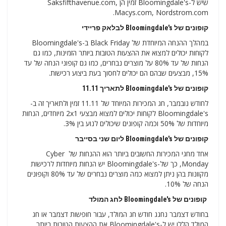
שיש ל-Bloomingdale's זמין הן Saksfifthavenue.com,
Macys.com, Nordstrom.com.
קופונים של Bloomingdale's לבלאק פריידי
במהלך ההנחה המיוחדת של Black Friday ב-Bloomingdale's
לקוחות יכולים למצוא את ההצעות הטובות ביותר הזמינות, כמו גם
הנחות של עד 80% על מוצרים נבחרים, כמו גם קופוני הנחה של עד
15%, מבצעים שבהם הם יכולים לחסוך בעת ביצוע רכישות.
קופונים של Bloomingdale's לתאריך 11.11
לחודש נובמבר, חג המכירות המיוחד של 11.11 זמין ולתאריך זה ב-
Bloomingdale's לקוחות יכולים למצוא מבצעי 2x1 מיוחדים, הנחות
מיוחדות של 50% וכמה קופונים שיכולים לנוע בין 3%.
קופונים של Bloomingdale's ליום שני בסייבר
אחד מחגי המכירות החשובים ביותר הוא ההנחות של Cyber ​​​​
Monday, כך של-Bloomingdale's יש הנחות מיוחדות לרכישות
מקוונות בהן ניתן למצוא כמה מוצרים נבחרים של עד 80% וקופונים
הנחה של 10%.
קופונים של Bloomingdale's לחג המולד
בחודש דצמבר נחגג חודש חג המולד, עבור חופשות דצמבר או חג
המולד הללו יש ל-Bloomingdale's את ההצעות הטובות ביותר