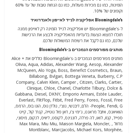
הזמינות, כמו גם מכירות מעולות, כמו גם הנחות טובות של עד 60%
וקופונים של 10%.
Bloomingdale's אפליקציה לנייד לאייפון ולאנדרואיד
ל-Bloomingdale's יש אפליקציה לנייד הזמינה רק לאייפון ממנה
תוכלו למצוא הצעות בלעדיות מהאפליקציה ולבצע את הרכישות
שלכם, כמו גם לקבל את רשימת המשאלות שלכם.
מותגים מפורסמים הנמכרים ב-Bloomingdale's
מותגים מפורסמים הנמכרים ב-Bloomingdale's כוללים את Alice +
Olivia, Aqua, Adidas, Alexander Wang, Aesop, Alexander
McQueen, Alo Yoga, Boss, Benefict Cosmetics, Braun,
Billabong, Bvlgari, Bottega Veneta, Burberry, C.P
Company, Calvin Klein, Camper , Citizen, Clarks, Cartier,
Clinique, Chloe, Chanel, Charlotte Tilbury, Dolce &
Gabbana, Diesel, DKNY, Emporio Armani, Estée Lauder,
Everlast, FlitFlop, Fitbit, Fred Perry, Foreo, Fossil, Free
People, Fendi, G- הלם, ז'יבנשי, גוצ'י, גולדן גוס, הוגו בוס, הרמס,
הוואיאנס, איזבל מראנט, ג'ימי צ'ו, ז'אן פול גוטייה, קנת' קול, קייט
ספייד, קנזו, לואו, לה פרלה, לונגינס, לקוסט, ליוויס, לנקום, מיסוני,
מדוול , Max Mara, Miu Miu, Maison Margiela, Moncler,
Montblanc, MarcJacobs, Michael Kors, Morphée,