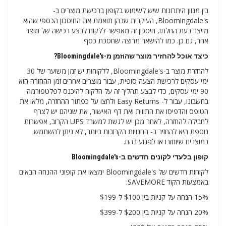
בין מגוון היתרונות שיש לשימוש בקופון ברכישת מוצרים ב-
Bloomingdale's, העיקרית שבהן תואמת את החיסכון הכספי שהוא
מייצר בעת החלתו, חיסכון זה מאפשר ללקוח לבצע רכישה של מוצר
אחר, גם כן. כמו להישאר מרוצה שחסכת כסף.
כיצד אוכל להחזיר מוצר שהוזמן מ-Bloomingdale's?
להחזרת מוצר ב-Bloomingdale's, ללקוחות יש זמן משוער של 30
ימי עסקים לרכישת הצעה סופית, עבור מוצרים אחרים זמן ההחזרה הוא
90 ימי עסקים, כדי לבצע תהליך זה על הלקוח להיכנס לפלטפורמה
בחשבונו, עבור ל- Easy Returns ולחצו על כפתור ההחזרה, מלאו את
הטופס והדפיסו את התווית ואת דף האישור, את שניהם יש לצרף
לחבילה להחזרה, לאחר מכן יש לגשת למשרד UPS הקרוב, אפשרות
נוספת היא להחזיר ב- החנויות הקרובות ביותר, לא ניתן להשתמש
במוצרים שיוחזרו או לפגוע בהם.
קופון בלעדי לקונים חדשים ב-Bloomingdale's
לקוחות חדשים של Bloomingdale's ימצאו את קופוני ההנחה הבאים
באמצעות הקוד SAVEMORE:
15% הנחה על קניות בין $100 ל-$199
20% הנחה על קניות בין $200 ל-$399