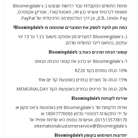
שיטות התשלום המקובלות עבור רכישות שבוצעו ב-Bloomingdale's
תואמות לכרטיסי אשראי כגון ויזה, מאסטרקארד, אמריקן אקספרס,
JCB, Unión Pay, וכן דרך הפלטפורמה הדיגיטלית של PayPal.
כמה זמן לוקח לספק את המוצרים שהוזמנו מ-Bloomingdale's?
ב-Bloomingdale's למוצרים זמן אספקה ​​משוער בין 1 עד 13 ימי
עסקים, בהתאם ליעד המשלוח שלהם.
קופוני הנחה זמינים כעת ב-Bloomingdale's
ל-Bloomingdale's יש כרגע את קופוני ההנחה הבאים:
10% הנחה נוספים בקוד RZ20
15% הנחה על מוצרים נבחרים באמצעות קוד יום אחד
20% הנחה על פריטים נבחרים באמצעות הקוד MEMORIALDAY
שירות לקוחות Bloomingdale's
שירות הלקוחות של Bloomingdale's זמין באמצעות צ'אט מקוון או
על ידי התקשרות למספרי טלפון 18007770000 או
0015135738170, אפשרות נוספת היא שליחת אימייל אל
internationalcustomerservice@Bloomingdale's.
יתרונות השימוש בקופון Bloomingdale's