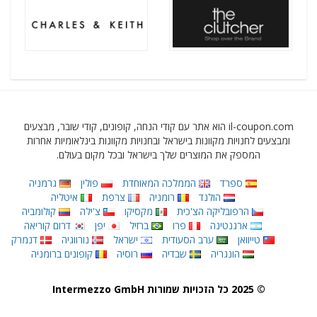
il-coupon.com הוא אתר עם קודי הנחה, קופונים, קודי שובר, מבצעים
ומבצעים לחנויות מקוונות בישראל ובחנויות מקוונות בינלאומיות אחרות
המספק את המוצרים שלך בישראל ובכל מקום בעולם.
ספרד
הממלכה המאוחדת
פולין
גרמניה
הולנד
רומניה
צרפת
איטליה
הרפובליקה הצ'כית
מקסיקו
צ'ילה
קולומביה
ארגנטינה
פרו
ברזיל
יפן
דרום קוריאה
טייוואן
ערב הסעודית
ישראל
נורווגיה
דנמרק
הונגריה
שבדיה
רוסיה
קופונים ברומניה
© 2025 כל הזכויות שמורות Intermezzo GmbH