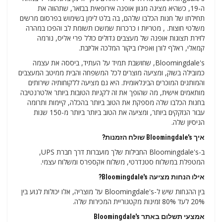
ה-19, כשהיא מציגה מגוון אופנה אירופאית בבזאר, שתהווה את
תחילתו של חנות הכלבו שלהם, בה בלט לימן בשימוש בפרסום מרשים
משלטי חוצות. , מטריות ו כרכרות שמשכו תשומת לב והפכו במהרה
לזירת תצוגות אופנה של מעצבים גדולים כולל פרי אליס, נורמה
קמאלי, ראלף לורן ואפילו ביקור המלכה אליזבת.
Bloomingdale's, שחושבת תמיד על העתיד, ביססה את עצמה
כמובילה בשוק, ומציעה מוצרים לכל המשפחה והבית ממיטב המעצבים
והמותגים המוכרים הבינלאומית. היא גם מציעה ללקוחותיה שירותים
מותאמים אישית, מה שהופך את זה לקניות הטובות ביותר אלטרנטיבה
בחנות הכלבו שלה מספקת את הטוב ביותר בהכלה, קיימות ותרומה
עבור הנזקקים ביותר, ומציעה את הטוב ביותר ביותר מ-150 שנות
הניסיון שלה.
איך Bloomingdale's שולח הזמנות?
ב-Bloomingdale's החבילות שלך מועברות דרך חברת UPS,
המטפלת במשלוח סטנדרטי, משלוח אקספרס ומשלוח עצמי.
אילו הנחות מציעה Bloomingdale's?
בין ההנחות שיש ל-Bloomingdale's על מוצריה, אלו יכולות לנוע בין
20% לעד 80% זמינות מקטגוריית המכירות שלה.
אמצעי תשלום באתר Bloomingdale's