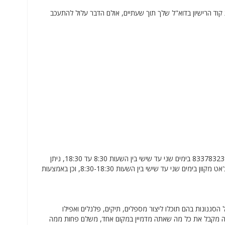
ם המוצלח שלך, תקבל את קוד הרישיון בדוא"ל שלך תוך שעתיים, אולם הדבר עלול להתעכב
ליצירת קשר עם שירות הלקוחות של PLACEIT, ניתן לעשות זאת על ידי התקשרות למספר 8337832393 בימים שני עד שישי בין השעות 8:30 עד 18:30, ניתן
לעשות זאת גם על ידי שליחת מייל לכתובת support@PLACEIT דרך נוספת היא באמצעות צ'אט מקוון בימים שני עד שישי בין השעות 8:30-18:30, וכן באמצעות
ל עיצובים בכל הסגנונות בהם תוכלו ליצור מספלים, תיקים, פלנלים ואפילו
חברתיות שלכם, גם סרטונים, דגמים, יש הרבה אפשרויות ש יש לך ב-PLACEIT אתה מקבל את כל מה שאתה מדמיין במקום אחד, משלם פחות ממה