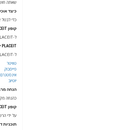
שאתה חושב
כיצד אוכל ל
כדי לבטל א
קופון PLACEIT בלעדי לרוכשים חדשים בישראל
ל-PLACEIT אין כיום קופוני הנחה, מסיבה זו לקוחותיה החדשים יכולים ליהנות מהמחירים וההנחות שיש לה על המנוי שלהם.
PLACEIT ישראל ברשתות החברתיות
ל-PLACEIT יש מידע שימושי מאוד בדפי הרשת החברתית, וקודי הקידום העדכניים ביותר מתפרסמים מעת לעת.
טוויטר
פייסבוק
אינסטגרם
יוטיוב
הנחה מרבית שמציעה
כהנחה מקסימלית נ
קופון PLACEIT ישראל להרשמה לניוזלטר
על ידי הרש
תוכניות דומות