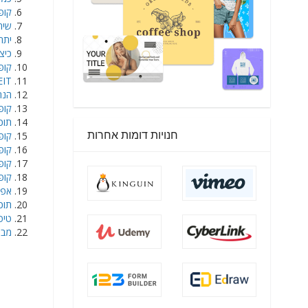
קופונ
שירות 
יתרונ
כיצד
קופון PLACEIT בלעדי לרו
PLACEIT י
הנחה מ
קופון PLACEIT ישראל 
תוכני
חנויות דומות אחרות
קופונים של 
קופון ל-LACEIT
קופוני 
קופונים ש
אפליקציית IT
תוכנ
טיפ ל
מבצעי