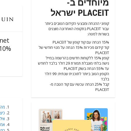
מיוחדים ב-
PLACEIT ישראל
קופוני ההנחה ומבצעי הקידום הטובים ביותר
עבור PLACEIT בתקופה האחרונה מוצגים
בשורות למטה:
net
15% הנחה עם קוד קופון של PLACEIT
10% פרומו קו
קוד קידום מכירות 15% הנחה על מנוי חודשי של
PLACEIT
קופון 15% ללקוחות חדשים בהרשמה במייל
גישה בלתי מוגבלת תמורת 29 דולר בלבד לחודש
עד 55% הנחה בשוק PLACEIT
הקופון הטוב ביותר לתוכנית שנתית: 99 דולר
בלבד
קבל 25% הנחה עכשיו עם קוד הטבה מ-
PLACEIT
​מה מוכר
כיצד PLACEIT שולח את
אילו ה
אמצעי
כמה 