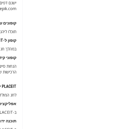
eepik.com
קופונים של PLACEIT ישראל ל-RIDAY
תוכלו ליהנות מהמוצרים ש-PLACEIT מכיל במהל
קופון ל-PLACEIT ישראל לתאריך 11.11
במהלך חג זה ב-PLACEIT תוכלו ליהנות ממבצעים אותם תוכלו לשלב עם ההנחות הזמי
קופוני קידום מכירות ש
הרכישות שלה
PLACEIT ישראל קופונים לחג המולד
לחג המולד יש ל-PLACEIT הנחות טובות מאוד זמינות שתוכלו למצוא עד 45%,
אפליקציה לנייד PLACEIT ל
ב-PLACEIT כרגע ההורדה של האפליקציה לנייד אינה זמינה באף אחד מהמפעילים המקבילים.
תוכנה ידועה