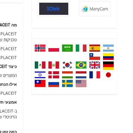
מה PLACEIT ישראל מוכרת
T
טכניקות שו
PLACEIT פועלת להציג פונקציות חדשות מדי יום מהספרייה שלה שבה היא מנסה להפוך את חיי הלקוחות שלה להרבה יותר קלים ופשוטים.
PLACEIT מוכרת מוקאפים מודפסים ודיגיטליים למגזינים, פליירים, פוסטרים, ביגוד, באנרים, מודעות, שלטי חוצות, עיצובי כריכה, תבניות, לוגו, באנרים.
כיצד PLACEIT שולחת את תוכנית התוכנה
המוצרים שנרכשו ב-PLACEIT נשלחים מחשבונך שנוצר בדף Placeit, אליו תהיה לך
אילו הנחות מציעה
PLACEIT מציעה כעת הנחה של 50% הזמינה במנוי שנתי של המוצר שלהם.
אמצעי תשלום ב-T
הדיגיטלי של yPal
כמה זמן לוק