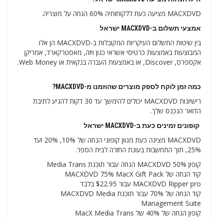
MACXDVD מציעה כעת ללקוחותיה 60% הנחה על מוצריה.
אמצעי תשלום ב-MACXDVD ישראל
בין שיטות התשלום העיקריות המקובלות ב-MACXDVD הן אלו
המבוצעות באמצעות כרטיסי אשראי כגון ויזה, מאסטרקארד, אמריקן
אקספרס, Discover, או באמצעות העברה בנקאית או Web Money.
כמה זמן לוקח לספק מוצרים שהוזמנו מ-MACXDVD?
רישיונות MACXDVD יכולים להימשך עד 30 דקות להגיע לתיבת
הדואר הנכנס שלך.
קופונים זמינים כעת ב-MACXDVD ישראל
MACXDVD מציגה כעת מגוון קופוני הנחה של 10%, 20% ועד
25%, תוך התחשבות בעונת החזרה לבית הספר.
קופון MACXDVD 50% הנחה עבור תוכנת Media Trans
קוד הנחה של MACXDVD 75% MacX Gift Pack
MACXDVD Ripper pro עבור $22.95 בלבד
קוד הנחה של 70% עבור תוכנת MACXDVD Media
Management Suite
קופון הנחה של 40% של MacX Media Trans