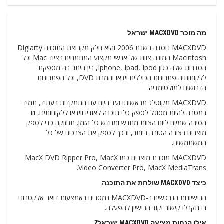
מה מוכר MACXDVD ישראל
MACXDVD נוסדה בשנת 2006 והיא חלק מקבוצת התוכנה Digiarty
Macintosh המונה צוות של אנשי מקצוע המתמחים בציוד Mac וכל
הסדרות שלה כגון Iphone, Ipad, Ipod, בין היתר בה מספקת
ללקוחותיה פתרונות הכוללים וידאו והמרת DVD, וכל הפתרונות
הדרושים למולטימדיה.
MACXDVD מקוטלג מראשיתו ועד היום עם התמקדות בעתיד, תמיד
במטרה להיות מסוגל לספק כלי תוכנה לאודיו ווידאו ללקוחותינו, וזו
הסיבה שמיום ליום הצוות מחדש ומחדש כל הזמן. תחזוקה כדי לספק
מוצרים בצורה הטובה ביותר, ובכך לספק את הצרכים של כל
המשתמשים.
MACXDVD מוכרת מוצרים כמו MacX DVD Ripper Pro, MacX
Video Converter Pro, MacX MediaTrans.
כיצד MACXDVD שולחת את התוכנה
הרישיונות הנרכשים ב-MACXDVD נמסרים באמצעות דואר אלקטרוני
בו תקבלו קישור וקוד הרישיון להפעלה.
אילו הנחות מציעה MACXDVD ישראל?