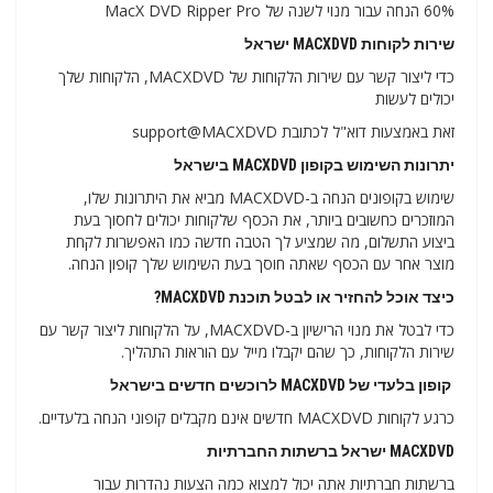
60% הנחה עבור מנוי לשנה של MacX DVD Ripper Pro
שירות לקוחות MACXDVD ישראל
כדי ליצור קשר עם שירות הלקוחות של MACXDVD, הלקוחות שלך
יכולים לעשות
זאת באמצעות דוא"ל לכתובת support@MACXDVD
יתרונות השימוש בקופון MACXDVD בישראל
שימוש בקופונים הנחה ב-MACXDVD מביא את היתרונות שלו,
המוזכרים כחשובים ביותר, את הכסף שלקוחות יכולים לחסוך בעת
ביצוע התשלום, מה שמציע לך הטבה חדשה כמו האפשרות לקחת
מוצר אחר עם הכסף שאתה חוסך בעת השימוש שלך קופון הנחה.
כיצד אוכל להחזיר או לבטל תוכנת MACXDVD?
כדי לבטל את מנוי הרישיון ב-MACXDVD, על הלקוחות ליצור קשר עם
שירות הלקוחות, כך שהם יקבלו מייל עם הוראות התהליך.
קופון בלעדי של MACXDVD לרוכשים חדשים בישראל
כרגע לקוחות MACXDVD חדשים אינם מקבלים קופוני הנחה בלעדיים.
MACXDVD ישראל ברשתות החברתיות
ברשתות חברתיות אתה יכול למצוא כמה הצעות נהדרות עבור