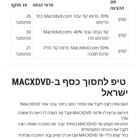
סוג
פרטי הנחה
פג תוקף
ההצעה
70% פרומו קוד עבור MacXdvd.com בחר
26
קופון
פריטים
ספטמבר
קוד הנחה עבור MacXdvd.com: 40%
30
קופון
המרטש פרו
ספטמבר
MacXdvd.com 50% פרומו קוד מדיה
21
קופון
טרנס תוכנה
ספטמבר
טיפ לחסוך כסף ב-MACXDVD
ישראל
האם אתה רוצה לקבל את המחיר הטוב ביותר עבור אתר MACXDVD?
הירשם עכשיו לניוזלטר MACXDVD וקבל קוד הטבה לרכישה הראשונה
שלך
חפש את הקופון של MACXDVD במיוחד עבור סוג התוכנה שאתה רוצה
לקבל את ההנחה המקסימלית
בחר קופון כללי של MACXDVD שבו אין לך קופון עבור התוכנה שבחרת