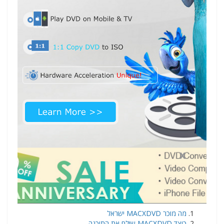
מה מוכר MACXDVD ישראל
כיצד MACXDVD שולח את התוכנה