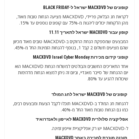
קופונים של MACXDVD ישראל ל-BLACK FRIDAY
לקראת חג הבלאק פריידי, MACXDVD מציעה הנחות טובות מאוד,
מהן הלקוחות יכולים ליהנות מ-75% עם קופונים נוספים עד 15%.
קופון עבור MACXDVD ישראל לתאריך 11.11
המבצעים שמספקת הנחת הרווקים ב-MACXDVD טובים מאוד מכיוון
שהם מציעים תשלום 2 קבל 1, בנוסף להנחות הזמינות החל מ-45%.
קופוני קידום מכירות MACXDVD Israel Cyber ​​​​Monday
אחד התאריכים החשובים והבולטים למשלוח הנחות MACXDVD הוא
יום ההנחות של סייבר מאנדיי, וביום זה ניתן למצוא הנחות מדהימות
שיכולות להגיע עד 80%.
קופונים של MACXDVD ישראל לחג המולד
להנחות חג המולד ב-MACXDVD תוכלו לקבל הצעות ומבצעים רבים,
כמו גם הנחות טובות מאוד החל מ-40%.
אפליקציה סלולרית MACXDVD לאייפון ולאנדרואיד
ל-MACXDVD יש רק אפליקציית אייפון זמינה.
תוכנה מוכרת למכירה באתר MACXDVD