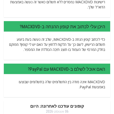
רישיונות MACXDVD נמסרים ללא תשלום כאשר זה נעשה באמצעות
הדוא"ל שלך.
היכן עלי לכתוב את קופון ההנחה ב-MACXDVD?
כדי לכתוב קופון הנחה ב-MACXDVD, שלב זה נעשה בעת ביצוע
תשלום הרישיון, לשם כך על הלקוח ללחוץ על האם יש לי קופון? ממוקם
בחלק המרכזי של העמוד בו תוצג תיבה הכוללת את המספר.
האם אוכל לשלם ב-MACXDVD עם PayPal?
MACXDVD אינה מודה בין התשלומים שלה בתשלומים שבוצעו
באמצעות PayPal.
קופונים עודכנו לאחרונה: היום
06 אוגוסט 2026