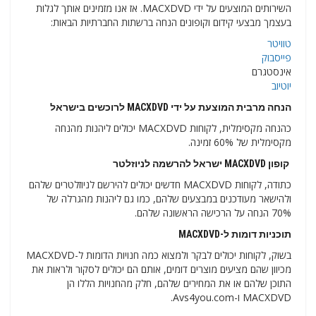
השירותים המוצעים על ידי MACXDVD. אז אנו מזמינים אותך לגלות
בעצמך מבצעי קידום וקופונים הנחה ברשתות החברתיות הבאות:
טוויטר
פייסבוק
אינסטגרם
יוטיוב
הנחה מרבית המוצעת על ידי MACXDVD לרוכשים בישראל
כהנחה מקסימלית, לקוחות MACXDVD יכולים ליהנות מהנחה
מקסימלית של 60% זמינה.
קופון MACXDVD ישראל להרשמה לניוזלטר
כתודה, לקוחות MACXDVD חדשים יכולים להירשם לניוזלטרים שלהם
ולהישאר מעודכנים במבצעים שלהם, כמו גם ליהנות מהגרלה של
70% הנחה על הרכישה הראשונה שלהם.
תוכניות דומות ל-MACXDVD
בשוק, לקוחות יכולים לבקר ולמצוא כמה חנויות הדומות ל-MACXDVD
מכיוון שהם מציעים מוצרים דומים, אותם הם יכולים לסקור ולראות את
התוכן שלהם או את המחירים שלהם, חלק מהחנויות הללו הן
MACXDVD ו-Avs4you.com.