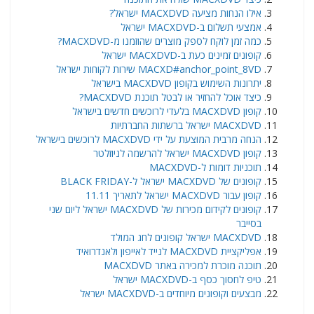
אילו הנחות מציעה MACXDVD ישראל?
אמצעי תשלום ב-MACXDVD ישראל
כמה זמן לוקח לספק מוצרים שהוזמנו מ-MACXDVD?
קופונים זמינים כעת ב-MACXDVD ישראל
MACXD#anchor_point_8VD שירות לקוחות ישראל
יתרונות השימוש בקופון MACXDVD בישראל
כיצד אוכל להחזיר או לבטל תוכנת MACXDVD?
קופון MACXDVD בלעדי לרוכשים חדשים בישראל
MACXDVD ישראל ברשתות החברתיות
הנחה מרבית המוצעת על ידי MACXDVD לרוכשים בישראל
קופון MACXDVD ישראל להרשמה לניוזלטר
תוכניות דומות ל-MACXDVD
קופונים של MACXDVD ישראל ל-BLACK FRIDAY
קופון עבור MACXDVD ישראל לתאריך 11.11
קופונים לקידום מכירות של MACXDVD ישראל ליום שני
בסייבר
MACXDVD ישראל קופונים לחג המולד
אפליקציית MACXDVD לנייד לאייפון ולאנדרואיד
תוכנה מוכרת למכירה באתר MACXDVD
טיפ לחסוך כסף ב-MACXDVD ישראל
מבצעים וקופונים מיוחדים ב-MACXDVD ישראל