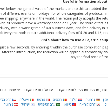
Useful information about 
 well below the general value of the market, and to this are added the
 of different events or holidays, for whole categories of products. In 
ee shipping, anywhere in the world. The return policy accepts the retu
r, all products have a warranty period of 1 year. The store offers a t
livery, with a waiting time of 4-8 business days, and free delivery in 
delivery methods require additional delivery fees of $ 20 and $ 15, res
Info about how to use a Lajerrio coup
just a few seconds, by entering it within the purchase completion pa
 After the introduction, the reduction will be applied automatically an
pay the final price of th
לין
גרמניה
הולנד
רומניה
צרפת
איטליה
הרפובליק
פן
דרום קוריאה
טייוואן
ערב הסעודית
ישראל
נורווגיה