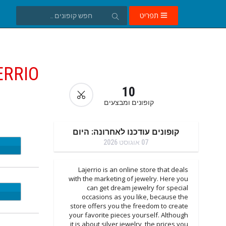
תפריט
ERRIO
10
קופונים ומבצעים
קופונים עודכנו לאחרונה: היום
07 אוגוסט 2026
DS60
Lajerrio is an online store that deals
with the marketing of jewelry. Here you
can get dream jewelry for special
LJ20
occasions as you like, because the
store offers you the freedom to create
your favorite pieces yourself. Although
it is about silver jewelry, the prices you