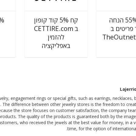
עד 55% הנחה
קח 5% קוד קופון
פריטים ב
ב CETTIRE.com
להזמין
TheOutnet
באפליקציה
Lajerri
elry, engagement rings or special gifts, such as earrings, necklaces, b
 The difference between other jewelry stores is the freedom to creat
ecause the store focuses on customer satisfaction, the company tea
y products. The quality of the products is guaranteed both by the image
 customers, who received the jewels at the best value for money, in a v
time, for the option of international