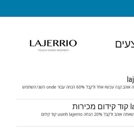
עים
תסתכל על lajerrio.com ולקבל את הפריטים שאתה אוהב.קנה עכשיו אחד ולקבל 60% הנחה עבור onde השני.השתמש
בדוק עכשיו lajerrio.com ותזמין עכשיו את החלקים שאתה אוהב ולקבל 20% הנחה usinh lajerrio קוד קידום