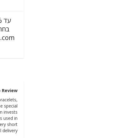
בחר 
.com
o Review
racelets,
e special
m invests
s used in
ery short
 delivery.