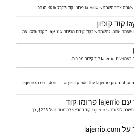
ראש עכשיו ל lajerrio.com ולהזמין את כל הפריטים שאתה אוהב, להשתמש בקוד קידום מכירות lajerrio ולקבל 20% את
תמהר ותשתה כמה שאתה רוצה מlajerrio. com. don ' t forget tp add the lajerrio prom
ראש lajerrio.com לגלות את הפריטים למכירה.אל תשכח להשתמש lajerrio קוד המבצע להזמנות מעל $225, כך