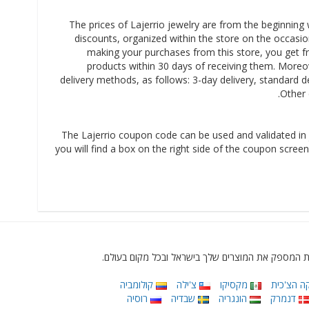
The prices of Lajerrio jewelry are from the beginning
discounts, organized within the store on the occasion
making your purchases from this store, you get fr
products within 30 days of receiving them. Moreove
delivery methods, as follows: 3-day delivery, standard de
Other 
The Lajerrio coupon code can be used and validated in 
you will find a box on the right side of the coupon screen.
ה הצ'כית
מקסיקו
צ'ילה
קולומביה
דנמרק
הונגריה
שבדיה
רוסיה