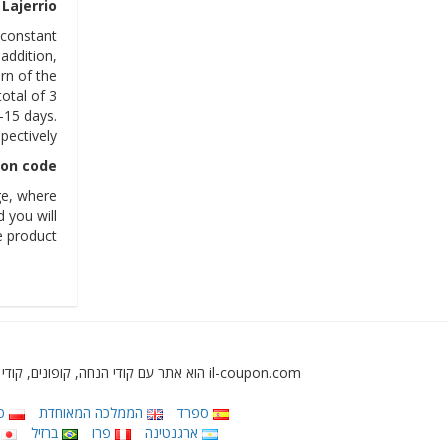
Lajerrio
 constant
addition,
rn of the
otal of 3
9-15 days.
pectively.
on code?
ge, where
d you will
e product.
il-coupon.com הוא אתר עם קודי הנחה, קופונים, קודי שובר, מבצעים ומבצעים לחנויות מקוונות בישראל ובחנויות מקוונות בינלאומיות אחרות המספק את המוצרים שלך בישראל ובכל מקום בעולם.
ספרד
הממלכה המאוחדת
פו
ארגנטינה
פרו
ברזיל
י