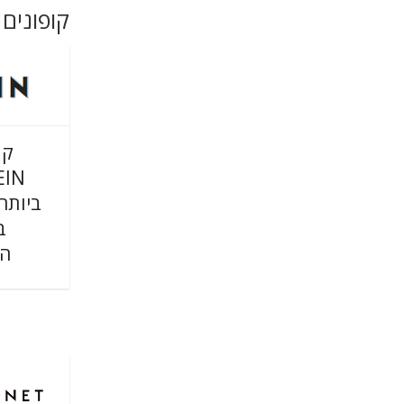
קופונים 
קו
ב
הר