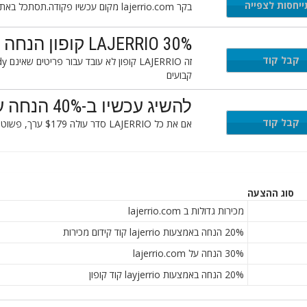
יחסות לצפייה
בקר lajerrio.com מקום עכשיו פקודה.תסתכל באתר ולגלות את כל הצעות זמינים.לא lajerrio פרומו הקוד הדרוש.
30% LAJERRIO קופון הנחה קבוע מחירים
קבל קוד
M
קבועים
להשיג עכשיו ב-40% הנחה עם זה קידום מכירות קופון
קבל קוד
אם את כל LAJERRIO סדר עולה $179 ערך, פשוט להשתמש בקוד פרומו עבור תוספת של 40% הנחה
סוג ההצעה
מכירות גדולות ב lajerrio.com
20% הנחה באמצעות lajerrio קוד קידום מכירות
30% הנחה על lajerrio.com
20% הנחה באמצעות layjerrio קוד קופון