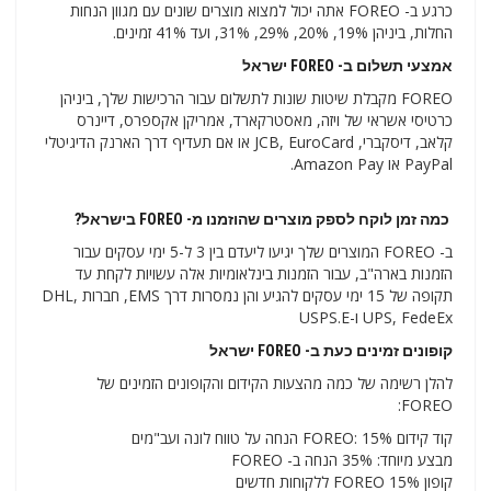
כרגע ב- FOREO אתה יכול למצוא מוצרים שונים עם מגוון הנחות
החלות, ביניהן 19%, 20%, 29%, 31%, ועד 41% זמינים.
אמצעי תשלום ב- FOREO ישראל
FOREO מקבלת שיטות שונות לתשלום עבור הרכישות שלך, ביניהן
כרטיסי אשראי של ויזה, מאסטרקארד, אמריקן אקספרס, דיינרס
קלאב, דיסקברי, JCB, EuroCard או אם תעדיף דרך הארנק הדיגיטלי
PayPal או Amazon Pay.
כמה זמן לוקח לספק מוצרים שהוזמנו מ- FOREO בישראל?
ב- FOREO המוצרים שלך יגיעו ליעדם בין 3 ל-5 ימי עסקים עבור
הזמנות בארה"ב, עבור הזמנות בינלאומיות אלה עשויות לקחת עד
תקופה של 15 ימי עסקים להגיע והן נמסרות דרך EMS, חברות DHL,
UPS, FedeEx ו-USPS.E
קופונים זמינים כעת ב- FOREO ישראל
להלן רשימה של כמה מהצעות הקידום והקופונים הזמינים של
FOREO:
קוד קידום FOREO: 15% הנחה על טווח לונה ועב"מים
מבצע מיוחד: 35% הנחה ב- FOREO
קופון 15% FOREO ללקוחות חדשים