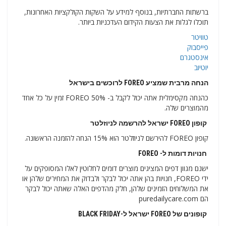
ברשתות החברתיות, בנוסף למידע על השקות הקולקציות האחרונות,
תוכלו לגלות את הצעות הקידום העדכניות ביותר.
טוויטר
פייסבוק
אינסטגרם
יוטיוב
הנחה מרבית שמציע FOREO לרוכשים בישראל
כהנחה מקסימלית אתה יכול לקבל ב- FOREO 50% זמין על כל אחד
מהמוצרים שלה.
קופון FOREO ישראל להרשמה לניוזלטר
קופון FOREO להירשם לניוזלטר הוא 15% הנחה להזמנה הראשונה.
חנויות דומות ל- FOREO
ישנם מגוון דפים המציגים מוצרים דומים לחלוטין לאלו המסופקים על
ידי FOREO, חנויות בהן אתה יכול לבקר ולבדוק את המחירים שלהן או
את המשלוחים הזמינים שלהן, חלק מהדפים האלה שאתה יכול לבקר
הם puredailycare.com
קופונים של FOREO ישראל ל-BLACK FRIDAY