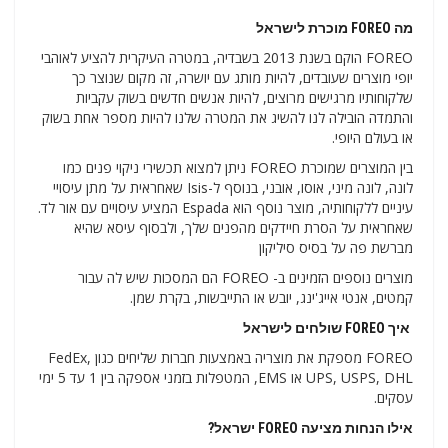
מה FOREO מוכרת לישראל
FOREO הוקם בשנת 2013 בשבדיה, במטרה העיקרית להציע לאוהבי
יופי מוצרים שעובדים, להיות מותג עם יושרה, זה מקום שנוצר כך
שלקוחותיו מרגישים מרוצים, להיות אנשים חדשים בשוק עקביות
והתמדה הובילה לנו להשיג את המטרה שלנו להיות מספר אחת בשוק
או בעולם היופי.
בין המוצרים שמוכרת FOREO ניתן למצוא תכשירי ניקוי פנים כמו
לונה, לונה מיני, אוסו, אובני, בנוסף ל-Isis שאחראית על מתן עיסויי
עיניים ללקוחותיה, מוצר נוסף הוא Espada המציע עיסויים עם אור לד.
שאחראית על הסרת חיידקים מהפנים שלך, ולבסוף עיסא שהיא
מברשת פה על בסיס סיליקון
מוצרים נוספים הזמינים ב- FOREO הם המסכות שיש לה עבור
קמטים, אנטי אייג'ינג, יובש או התייבשות, בקרת שמן.
איך FOREO שולחים לישראל
FOREO מספקת את מוצריה באמצעות חברות שליחים כגון FedEx,
UPS, USPS, DHL או EMS, המטפלות בזמני אספקה ​​בין 1 עד 5 ימי
עסקים.
אילו הנחות מציעה FOREO ישראל?