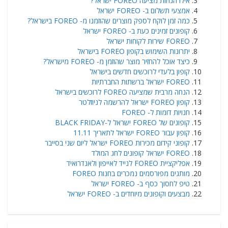
אילו הנחות מציעה FOREO ישראל?
אמצעי תשלום ב- FOREO ישראל
כמה זמן לוקח לספק מוצרים שהוזמנו מ- FOREO בישראל?
קופונים זמינים כעת ב- FOREO ישראל
FOREO שירות לקוחות ישראל
יתרונות השימוש בקופון FOREO בישראל
כיצד אוכל להחזיר מוצר שהוזמן מ- FOREO מישראל?
קופון בלעדי לרוכשים חדשים בישראל
FOREO ישראל ברשתות החברתיות
הנחה מרבית שמציעה FOREO לרוכשים בישראל
קופון FOREO ישראל להרשמה לניוזלטר
חנויות דומות ל- FOREO
קופונים של FOREO ישראל ל-BLACK FRIDAY
קופון עבור FOREO ישראל לתאריך 11.11
קופוני קידום מכירות FOREO ישראל ליום שני בסייבר
FOREO ישראל קופונים לחג המולד
אפליקציית FOREO לנייד לאייפון ולאנדרואיד
מותגים מפורסמים נמכרים בחנות FOREO
טיפ לחסוך כסף ב- FOREO ישראל
מבצעים וקופונים מיוחדים ב- FOREO ישראל