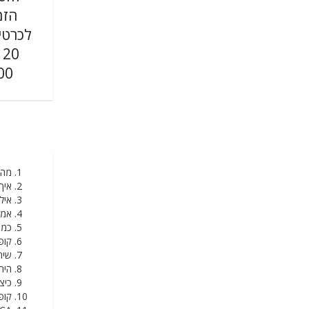
הזמ
לכרטי
0
1100
מה AVIANCA מצ
איך AVIANCA שולחת כר
אילו 
אמצע
כמה 
קופו
שירות
היתר
כיצד
קופו