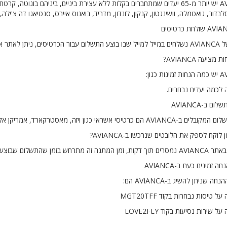
ל-AVIANCA יש יותר מ-65 יעדים שמתחברים בקלות ללא עצירת ביניים, ביניהם בוגו
בדור, גואטמלה, וושינגטון, קנקון, לונדון, מדריד, בואנוס איירס, סנטיאגו דה צ'ילה, 
אותו גם מהפלטפורמה.
כרטיסי אשראי כגון ויזה, מאסטרקארד, אמריקן אקספרס, דיינרס קלאב.
 מתרחש בזמן שהתשלום שבוצע מאומת.
חה שניתן להשיג ב-AVIANCA הם: