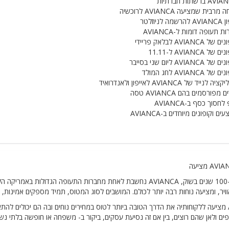
 ברשתות חברתיות
מרבית שמציעה AVIANCA לרוכשיה
שמה לניוזלטר
ת תעופה דומות ל-AVIANCA
ל AVIANCA לבלאק פריידי
 של AVIANCA ל-11.11
ל AVIANCA ליום שני בסייבר
של AVIANCA לחג המולד
ה לנייד של AVIANCA לאייפון ולאנדרואיד
 מפורסמים בהם AVIANCA טסה
לחסוך כסף ב-AVIANCA
ים וקופונים מיוחדים ב-AVIANCA
עם יותר מ-100 שנים בשוק, AVIANCA נחשבת לאחת מחברות התעופה הג
ויר, ומציעה נוחות רבה יותר לכולם. המושבים לסוג המטוס, תמיד מספקים אמינות, יד
AVIANCA מציעה ללקוחותיה את הדרך הטובה ביותר לטוס במחירים נוחים ובה הם יכולים לה
ם ולאן שהם רוצים, בין אם זה נסיעת עסקים, ביקור ב- משפחה או חופשה בלתי נש