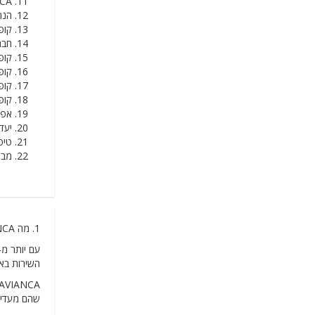
AVIANCA
הנחה 
קופון AVIANCA להר
חברו
קופונים ש
קופונים
קופונים ש
קופונים 
אפליקצי
יעדים
טיפ 
מבצע
1. מה AVIANCA מציעה
השירות באו
שהם מעדיפי