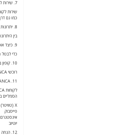
7. שירות לקוחות AVIANCA
כמו גם דרך WhatsApp או ממשרדי המכירות 
8. יתרונות השימוש בקופון AVIANCA
בין היתרונות של היכול
9. כיצד אוכל להחזיר כרטיס שנרכש ב-AVIANCA?
כדי לבטל הזמנת כרטיס ב-AVIANCA, על הלקוח לפנות ישיר
10. קופון בלעדי לקונים חדשים באתר AVIANCA
רוכשי AVIANCA חדשים יוכלו להשתמש בקופונים הזמינים בעת הזמנת הטיול שלהם.
11. AVIANCA ברשתות חברתיות
הסמליים בי
X (טוויטר)
פייסבוק
אינסטגרם
יוטיוב
12. הנחה מרבית שמציעה AVIANCA לרוכשיה.