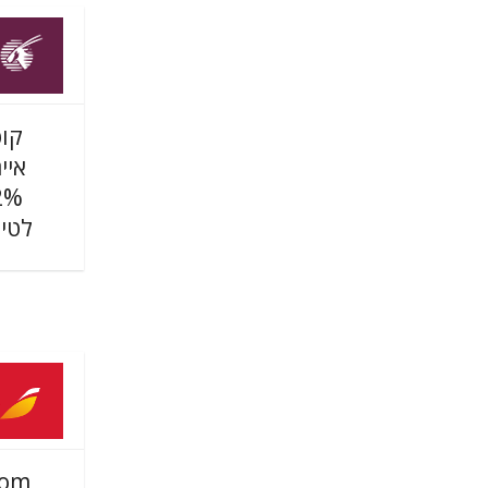
קופ
אייר
לטיסות
com