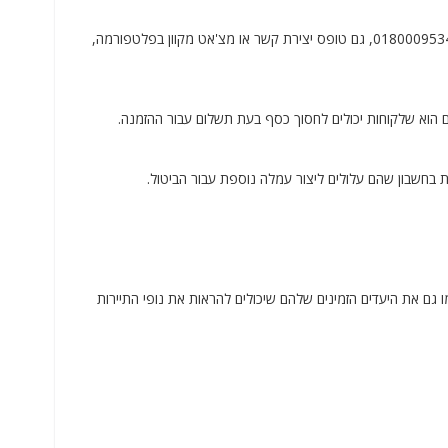
שירות לקוחות ב-AVIANCA זמין באמצעות אפשרויות שונות, לרבות קו טלפון חינם בטלפון 018000953434, גם טופס יצירת קשר או מצ'אט מקוון בפלטפורמה,
, כמו גם את היעדים הזמינים שלהם שיכולים להראות את נופי התיירות