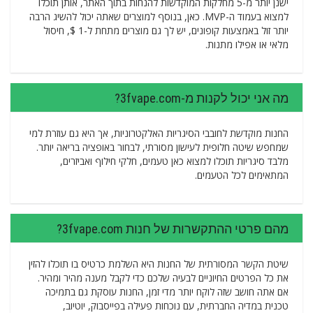
ישנן יותר מ-5 מחלקות המוקדשות להנחות בתוך האתר, אותן תוכלו
למצוא בעמוד ה-MVP. כאן, בנוסף למוצרים שאתה יכול להשיג הרבה
יותר זול באמצעות קופונים, יש לך גם מוצרים מתחת ל-1 $, חיסול
מלאי או אפילו מתנות.
מה אני יכול לקנות מ-3fvape.com?
החנות מוקדשת לחובבי הסיגריות האלקטרוניות, אך היא גם עוזרת למי
שמחפש שיטה חלופית לעישון מסורתי, לבחור באופציה בריאה יותר.
מלבד סיגריות תוכלו למצוא כאן טעמים, חלקי חילוף ואביזרים,
המתאימים לכל הטעמים.
מהם פרטי ההתקשרות של חנות 3fvape.com?
שיטת הקשר המסורתית של החנות היא השלמת כרטיס בו תוכלו להזין
את כל הפרטים החיוניים לבעיה שלכם כדי לקבל מענה מהיר ומהיר.
אם אתה חושב שזה לוקח יותר מדי זמן, החנות עוסקת גם בתמיכה
טכנית במדיה החברתית, עם נוכחות פעילה בפייסבוק, יוטיוב,