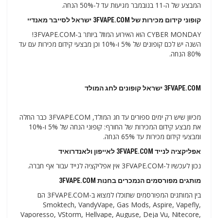
המבצע של ה-11 בנובמבר מגיעות עד ל-50% הנחה.
קופוני קידום מכירות של
3FVAPE.COM ישראל לסייבר מאנדיי
CYBER MONDAY הוא האירוע המוזל ביותר ב-3FVAPE.COM!
השנה יש לכם קופונים של 5% ו-10% וכן מבצעי קידום מכירות עם עד
80% הנחה.
3FVAPE.COM ישראל קופונים לחג המולד
מכיוון שיש רק ימים ספורים עד חג המולד, 3FVAPE.COM כבר החלה
את מבצע קידום המכירות של החורף: קופוני הנחה של 5% ו-10%
ומבצעי קידום מכירות עד 65% הנחה.
אפליקציה לנייד
3FVAPE.COM לאייפון ולאנדרואיד
נכון לעכשיו ל-3FVAPE.COM אין אפליקציה לנייד עבור אף חברה.
מותגים מפורסמים הנמכרים בחנות 3FVAPE.COM
בין המותגים המפורסמים שתוכלו למצוא ב-3FVAPE.COM הם
Smoktech, VandyVape, Gas Mods, Aspire, Vapefly,
Vaporesso, VStorm, Hellvape, Auguse, Deja Vu, Nitecore,