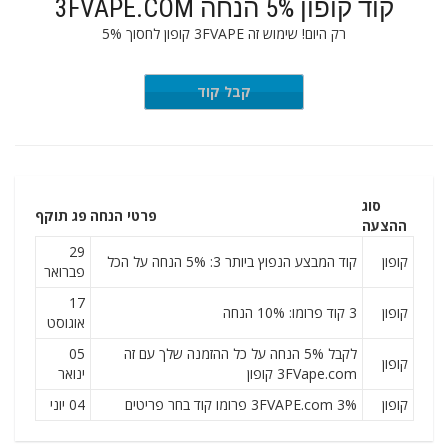
קוד קופון 5% הנחה 3FVAPE.COM
רק היום! שימוש זה 3FVAPE קופון לחסוך 5%
DAUTUMN
קבל קוד
סוג
פרטי הנחה
פג תוקף
ההצעה
29
קופון
קוד המבצע הנפוץ ביותר 3: 5% הנחה על הכל
פברואר
17
קופון
3 קוד פרומו: 10% הנחה
אוגוסט
לקבל 5% הנחה על כל ההזמנה שלך עם זה
05
קופון
3FVape.com קופון
ינואר
קופון
3FVAPE.com 3% פרומו קוד בחר פריטים
04 יוני