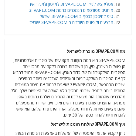
אפליקציה לנייד 3FVAPE.COM לאייפון ולאנדרואיד
מותגים מפורסמים הנמכרים בחנות 3FVAPE.COM
טיפ לחיסכון בכסף ב-3FVAPE.COM ישראל
מבצעים וקופונים מיוחדים ב-3FVAPE.COM ישראל
מה
3FVAPE.COM מוכרת לישראל
3FVAPE.COM היא חנות מקוונת מקצועית של סיגריות אלקטרוניות,
הן פועלות בשנג'ן, סין, הן משולבות בצורה חלקה עם מרכז ייצור
הסיגריות האלקטרוניות של כדור הארץ. 3FVAPE.COM מחויב להביא
לך את הסיגריות האלקטרוניות והאביזרים העדכניים ביותר במחירים
ישירים מהמפעל, 3FVAPE.COM שואפת לבחור את מיטב המוצרים
הטובים ביותר ולספק שירותי תהליך מלא העולה על הציפיות שלך. חלק
מהדברים שהמותג הזה מציע לכם זה המחירים שלהם נמוכים באופן
מפתיע, המוצרים שהם מציעים חדשים ואיכותיים ישירות מהמפעלים
שהם מציעים שירות לקוחות מעולה, ואחד היתרונות שלהם הוא שיש
להם אחריות להחזר כספי של 30 ימים.
איך
3FVAPE.COM שולחת הזמנות לישראל
ניתן לקבוע את זמן האספקה ​​של המשלוח באמצעות הנוסחה הבאה: