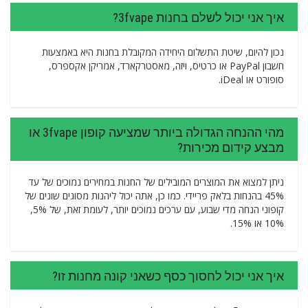
איך אני יכול לשלם בחנות 3fvape?
נכון להיום, שיטת התשלום היחידה המקובלת בחנות היא באמצעות
חשבון PayPal או כרטיס, ויזה, מאסטרקארד, אמריקן אקספרס,
סופורט או iDeal.
מהי ההנחה הגדולה ביותר שמציעה קופון 3fvape או
מבצע קידום מכירות?
ניתן למצוא את המוצרים המובילים של החנות במחירים נמוכים של עד
45% בהנחות בלאק פריידי. כמו כן, אתה יכול ליהנות מסוגים שונים של
קופוני הנחה מדי שבוע, עם ערכים נמוכים יותר, לעומת זאת, של 5%,
10% או 15%.
איך אני יכול לחסוך כסף כשאני קונה מחנות זו?