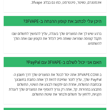
אינסטגרם, טוויטר, פינטרסט, כמו גם בבלוג 3fvape.
היכן עלי לכתוב את קופון ההנחה ב-3FVAPE?
ברגע שיש לך את המוצרים שלך בעגלה, עליך להמשיך לתשלום שבו
תקבל קופסה שמראה שאתה חייב לכלול את הקופון שבו אתה הולך
להשתמש.
האם אני יכול לשלם ב-3FVAPE עם PayPal?
ב-3FVAPE.COM אתה יכול לבטל את המוצרים שלך דרך חשבון ה-
PayPal שלך, עליך לזכור שחייבת להיות לך אותה כתובת בחשבונך
ובכתובת המשלוח, אחרת הם יתקשרו לבצע את השינוי, התשלום
מתבצע במהירות. קל, אתה רק צריך להוסיף את המוצרים שלך לעגלת
הקניות, ללחוץ על תשלום ולבחור את שיטת התשלום.