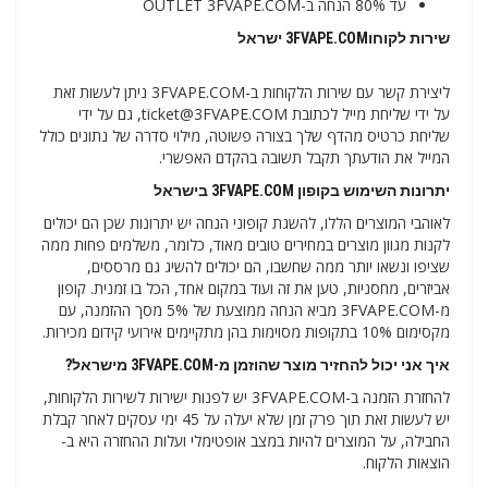
עד 80% הנחה ב-OUTLET 3FVAPE.COM
שירות לקוחו3FVAPE.COM ישראל
ליצירת קשר עם שירות הלקוחות ב-3FVAPE.COM ניתן לעשות זאת
על ידי שליחת מייל לכתובת ticket@3FVAPE.COM, גם על ידי
שליחת כרטיס מהדף שלך בצורה פשוטה, מילוי סדרה של נתונים כולל
המייל את הודעתך תקבל תשובה בהקדם האפשרי.
יתרונות השימוש בקופון
3FVAPE.COM בישראל
לאוהבי המוצרים הללו, להשגת קופוני הנחה יש יתרונות שכן הם יכולים
לקנות מגוון מוצרים במחירים טובים מאוד, כלומר, משלמים פחות ממה
שציפו ונשאו יותר ממה שחשבו, הם יכולים להשיג גם מרססים,
אביזרים, מחסניות, טען את זה ועוד במקום אחד, הכל בו זמנית. קופון
מ-3FVAPE.COM מביא הנחה ממוצעת של 5% מסך ההזמנה, עם
מקסימום 10% בתקופות מסוימות בהן מתקיימים אירועי קידום מכירות.
איך אני יכול להחזיר מוצר שהוזמן מ-3FVAPE.COM מישראל?
להחזרת הזמנה ב-3FVAPE.COM יש לפנות ישירות לשירות הלקוחות,
יש לעשות זאת תוך פרק זמן שלא יעלה על 45 ימי עסקים לאחר קבלת
החבילה, על המוצרים להיות במצב אופטימלי ועלות ההחזרה היא ב-
הוצאות הלקוח.