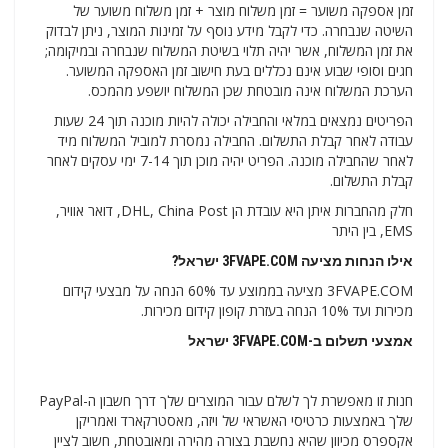
זמן אספקה ​​משוער = זמן משלוח מוצר + זמן משלוח משוער של
השיטה שנבחרה. כדי לקבל מידע נוסף על זמינות המוצר, ניתן לבדוק
את זמן המשלוח, אשר יהיה תלוי בשיטת המשלוח שנבחרה ובמיקומה;
חגים וסופי שבוע אינם נכללים בעת חישוב זמן האספקה ​​המשוער.
הערכת המשלוח אינה מובטחת שכן המשלוח יושפע מהמכס.
הפריטים נמצאים במלאי והחבילה יכולה להיות מוכנה תוך 24 שעות
עבודה לאחר קבלת התשלום. החבילה נמסרת למוביל המשלוח מיד
לאחר שהחבילה מוכנה. הפריט יהיה מוכן תוך 7-14 ימי עסקים לאחר
קבלת התשלום.
חלק מהחברות איתן היא עובדת הן DHL, China Post, דואר אוויר,
EMS, בין היתר
אילו הנחות מציעה
3FVAPE.COM ישראל?
3FVAPE.COM מציעה בממוצע עד 60% הנחה על מבצעי קידום
מכירות ועד 10% הנחה בעזרת קופון קידום מכירות.
אמצעי תשלום ב-3FVAPE.COM ישראל
חנות זו מאפשרת לך לשלם עבור המוצרים שלך דרך חשבון ה-PayPal
שלך באמצעות כרטיסי האשראי של ויזה, מאסטרקארד ואמריקן
אקספרס מכיוון שהיא נחשבת בצורה מהירה ומאובטחת, חשוב לציין