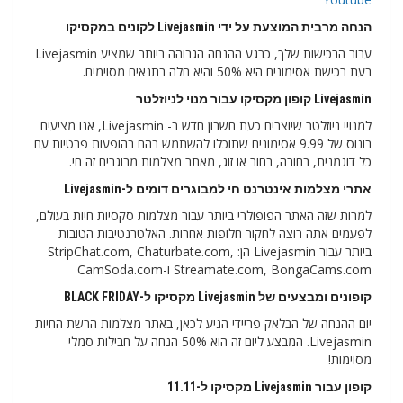
הנחה מרבית המוצעת על ידי Livejasmin לקונים במקסיקו
עבור הרכישות שלך, כרגע ההנחה הגבוהה ביותר שמציע Livejasmin
בעת רכישת אסימונים היא 50% והיא חלה בתנאים מסוימים.
Livejasmin קופון מקסיקו עבור מנוי לניוזלטר
למנויי ניוזלטר שיוצרים כעת חשבון חדש ב- Livejasmin, אנו מציעים
בונוס של 9.99 אסימונים שתוכלו להשתמש בהם בהופעות פרטיות עם
כל דוגמנית, בחורה, בחור או זוג, מאתר מצלמות מבוגרים זה חי.
אתרי מצלמות אינטרנט חי למבוגרים דומים ל-Livejasmin
למרות שזה האתר הפופולרי ביותר עבור מצלמות סקסיות חיות בעולם,
לפעמים אתה רוצה לחקור חלופות אחרות. האלטרנטיבות הטובות
ביותר עבור Livejasmin הן: StripChat.com, Chaturbate.com,
Streamate.com, BongaCams.com ו-CamSoda.com
קופונים ומבצעים של Livejasmin מקסיקו ל-BLACK FRIDAY
יום ההנחה של הבלאק פריידי הגיע לכאן, באתר מצלמות הרשת החיות
Livejasmin. המבצע ליום זה הוא 50% הנחה על חבילות סמלי
מסוימות!
קופון עבור Livejasmin מקסיקו ל-11.11