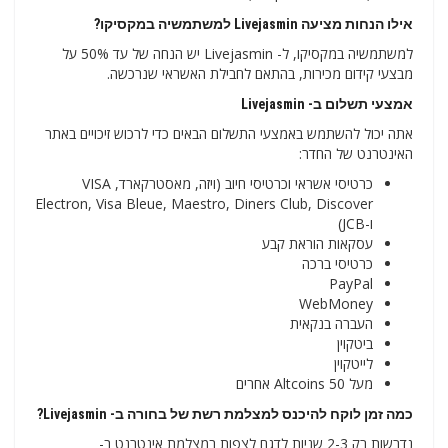
אילו הנחות מציעה Livejasmin למשתמשיה במקסיקו?
למשתמשיה במקסיקו, ל- Livejasmin יש הנחה של עד 50% על
מבצעי קידום מכירות, בהתאם לחבילת האשראי שנרכשה.
אמצעי תשלום ב- Livejasmin
אתה יכול להשתמש באמצעי התשלום הבאים כדי לרכוש זיכויים באתר
האינטרנט של החדר:
כרטיסי אשראי וכרטיסי חיוב (ויזה, מאסטרקארד, VISA
Electron, Visa Bleue, Maestro, Diners Club, Discover
ו-JCB)
עסקאות הוראת קבע
כרטיסי ברכה
PayPal
WebMoney
העברה בנקאית
ביטקוין
לייטקוין
מעל 50 Altcoins אחרים
כמה זמן לוקח להיכנס למצלמת רשת של בחורה ב- Livejasmin?
נדרשות רק 2-3 שניות לדגם לצפות במצלמת אינטרנט ב-