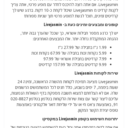
Livejasmin. אם אתה רוצה להיכנס לחדר עם מופע פרטי, אתה צריך
לקנות קרדיט מ Livejasmin שיכול לקחת כ-10 דקות. ברגע שיש לך
קרדיטים זמינים, תוכל לגשת למופע פרטי תוך שניות ספורות!
קופונים ומבצעים זמינים כעת ב- Livejasmin
יש לך כרגע מספר חבילות אשראי, כך שככל שהערך גבוה יותר,
ההנחה המתקבלת גדולה יותר. אלו המבצעים האחרונים:
1.99 נ"ז בחבילה של 27.99 נ"ז
5.99 נקודות זכות בחבילה של 67.99 נקודות זכות
7.99 קרדיטים בחבילת אשראי של 97.99
9.99 קרדיטים בחבילה של 157.99 קרדיטים
שירות לקוחות Livejasmin
Livejasmin מציעה תמיכת לקוחות מהשורה הראשונה, זמינה 24
שעות ביממה, 7 ימים בשבוע, כולל חגים לכל המשתמשים הרשומים
שלה. אם לא הצלחתם למצוא תשובה מספקת בדף השאלות הנפוצות,
עליכם ליצור קשר עם צוות שירות הלקוחות בטלפון בטלפון 020-8827
91, באמצעות צ'אט חי או על ידי שליחת דואר אלקטרוני באמצעות
טופס יצירת הקשר המקוון.
יתרונות השימוש בקופון Livejasmin במקסיקו
אם אתה לקוח במקסיקו אתה יכול כעת להשתמש בהצעה הנוכחית של