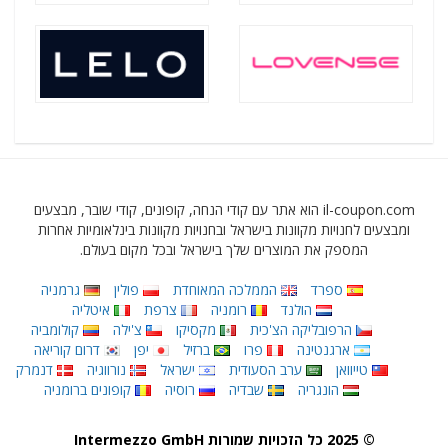
il-coupon.com הוא אתר עם קודי הנחה, קופונים, קודי שובר, מבצעים
ומבצעים לחנויות מקוונות בישראל ובחנויות מקוונות בינלאומיות אחרות
המספק את המוצרים שלך בישראל ובכל מקום בעולם.
ספרד
הממלכה המאוחדת
פולין
גרמניה
הולנד
רומניה
צרפת
איטליה
הרפובליקה הצ'כית
מקסיקו
צ'ילה
קולומביה
ארגנטינה
פרו
ברזיל
יפן
דרום קוריאה
טייוואן
ערב הסעודית
ישראל
נורווגיה
דנמרק
הונגריה
שבדיה
רוסיה
קופונים ברומניה
© 2025 כל הזכויות שמורות Intermezzo GmbH