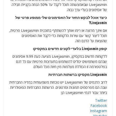
Livejasmin שבאמצעותה תוכל לקבל עד 50% הנחה בקניית חבילה
של אסימונים בעלי ערך גבוה.
כיצד אוכל לבקש החזר על האסימונים שלי ממופע פרטי של
Livejasmin?
אם אינך מרוצה או רימו אותך להשתתף בתוכנית Livejasmin פרטית,
תוכל ליצור קשר עם שירות הלקוחות כדי לקבל את האסימונים
שהוצאת על הדגם הזה.
קופון Livejasmin בלעדי לקונים חדשים במקסיקו
ללקוחות חדשים במקסיקו, Livejasmin מציעה כעת 9.99 אסימונים
שבהם משתמשים יכולים להשתמש בתערוכות פרטיות עם כל דגם
בפלטפורמה זו הכוללת מצלמות מין חיות מכל העולם.
Livejasmin מקסיקו ברשתות חברתיות
לרוב הדגמים של Livejasmin יש נוכחות משמעותית במדיה החברתית
שבה הם מפרסמים תמונות וסרטונים. הרשתות החברתיות הפופולריות
ביותר עבור דגמי Livejasmin הן:
Twitter
Facebook
Instagram
Youtube