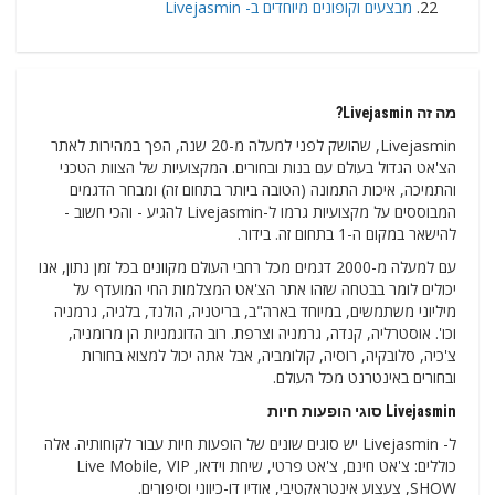
מבצעים וקופונים מיוחדים ב- Livejasmin
מה זה Livejasmin?
Livejasmin, שהושק לפני למעלה מ-20 שנה, הפך במהירות לאתר
הצ'אט הגדול בעולם עם בנות ובחורים. המקצועיות של הצוות הטכני
והתמיכה, איכות התמונה (הטובה ביותר בתחום זה) ומבחר הדגמים
המבוססים על מקצועיות גרמו ל-Livejasmin להגיע - והכי חשוב -
להישאר במקום ה-1 בתחום זה. בידור.
עם למעלה מ-2000 דגמים מכל רחבי העולם מקוונים בכל זמן נתון, אנו
יכולים לומר בבטחה שזהו אתר הצ'אט המצלמות החי המועדף על
מיליוני משתמשים, במיוחד בארה"ב, בריטניה, הולנד, בלגיה, גרמניה
וכו'. אוסטרליה, קנדה, גרמניה וצרפת. רוב הדוגמניות הן מרומניה,
צ'כיה, סלובקיה, רוסיה, קולומביה, אבל אתה יכול למצוא בחורות
ובחורים באינטרנט מכל העולם.
Livejasmin סוגי הופעות חיות
ל- Livejasmin יש סוגים שונים של הופעות חיות עבור לקוחותיה. אלה
כוללים: צ'אט חינם, צ'אט פרטי, שיחת וידאו, Live Mobile, VIP
SHOW, צעצוע אינטראקטיבי, אודיו דו-כיווני וסיפורים.