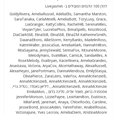
להלן 100 הדגמים המובילים ב- Livejasmin
GoldyRivera, AmeliaRussel, AdeliaElis, Samantha Marston,
SaraTanaka, CarlaMinelli, AmeliaBott, ToryLuvy, Grace,
LiaGranger, KattyCollins, RachelHill, SerenaMiles,
VivyanTyler, LucretiaPhos, BrinaSpells, KrissWood,
DiaClarkStill, ElinaStill, ElinaStill, ElinaZM KatherineSmith,
DaianaEltons, AllieStorm, KerryBanks, MadelinRoss,
KatrinWaller, JessicaSue, AmeliaKlark, HannahHilton,
RitaSayama, JennySewald, SerinaFox, KitsuneMoone,
MelodyHans, EvaMilian, CamiLik, SandaAlles, A
RoseMelody, EvaBryan, KacieRivera, AmeliaGrandes,
Anastasia, Victoria, AryaCox, AliceHathaway, AlexaRussell,
AlexaHeyes, JanePortmans, DannaMendoza, EmilyStasya,
OliviaPierce, ZaraLeins, ValeFox, AnnaMcKenzieB,
AnnaMcKenzieB, AnnaMcKenzieB, AnnaMcKenzieB,
AnnaMcKenzieB, AnnaMcKenzie, , ליליאן באטלר, נטליה גריי,
אסטפניה בראון, סאמר אליס, סלינה בלום , EmiliaMori,
JenniferMorison, LizziePayne, LexiHamilton, EvaVoice,
MilaFarell, JaneHart, Anaya, ChloeRocks, Caroline,
JessieBond, JessicaAiden, YanniFisher, AnabelRouse,
VictoriaJune, Yves Lecroix, AmeliaDiem, KristinaMoore