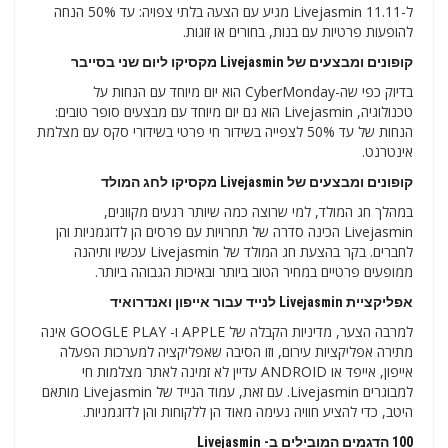
ל-11.11 Livejasmin מגיע עם הצעה בלתי צפויה: עד 50% הנחה
להופעות פרטיות עם בנות, בחורים או זוגות.
קופונים ומבצעים של Livejasmin מקסיקו ליום שני בסייבר
בדיוק כפי שה-Cyber​​Monday הוא יום מיוחד עם הנחות על
טכנולוגיה, Livejasmin הוא גם יום מיוחד עם מבצעים סופר טובים:
הנחות של עד 50% לצפייה בשידור חי פרטי בשידורי סקס עם מצלמת
אינטרנט.
קופונים ומבצעים של Livejasmin מקסיקו לחג המולד
במהלך חג המולד, למי שרוצה כמה שיותר רגעים מקוונים,
Livejasmin הכינה סדרה של תחרויות עם פרסים הן לדוגמניות והן
לחברים. בקר בהצעת חג המולד של Livejasmin עכשיו ותיהנה
ממופעים פרטיים במחיר הטוב ביותר ובאיכות הגבוהה ביותר.
אפליקציית Livejasmin לנייד עבור אייפון ואנדרואיד
למרבה הצער, מדיניות הקבלה של APPLE ו- GOOGLE PLAY אינה
מתירה אפליקציות עירום, וזו הסיבה שאפליקציה למערכות הפעלה
אייפון, אייפד או ANDROID עדיין לא זמינה לאתר מצלמות חי
למבוגרים Livejasmin. עם זאת, עמוד הנייד של Livejasmin מותאם
היטב, כדי להציע חוויה נעימה מאוד הן ללקוחות והן לדוגמניות.
100 הדגמים המובילים ב- Livejasmin