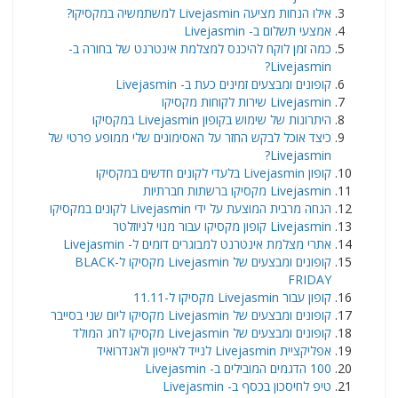
אילו הנחות מציעה Livejasmin למשתמשיה במקסיקו?
אמצעי תשלום ב- Livejasmin
כמה זמן לוקח להיכנס למצלמת אינטרנט של בחורה ב-
Livejasmin?
קופונים ומבצעים זמינים כעת ב- Livejasmin
Livejasmin שירות לקוחות מקסיקו
היתרונות של שימוש בקופון Livejasmin במקסיקו
כיצד אוכל לבקש החזר על האסימונים שלי ממופע פרטי של
Livejasmin?
קופון Livejasmin בלעדי לקונים חדשים במקסיקו
Livejasmin מקסיקו ברשתות חברתיות
הנחה מרבית המוצעת על ידי Livejasmin לקונים במקסיקו
Livejasmin קופון מקסיקו עבור מנוי לניוזלטר
אתרי מצלמת אינטרנט למבוגרים דומים ל- Livejasmin
קופונים ומבצעים של Livejasmin מקסיקו ל-BLACK
FRIDAY
קופון עבור Livejasmin מקסיקו ל-11.11
קופונים ומבצעים של Livejasmin מקסיקו ליום שני בסייבר
קופונים ומבצעים של Livejasmin מקסיקו לחג המולד
אפליקציית Livejasmin לנייד לאייפון ולאנדרואיד
100 הדגמים המובילים ב- Livejasmin
טיפ לחיסכון בכסף ב- Livejasmin